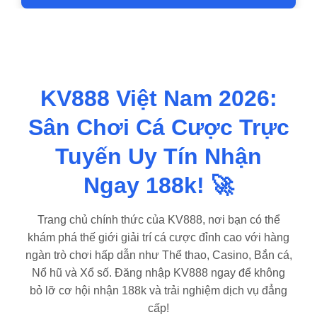
KV888 Việt Nam 2026:
Sân Chơi Cá Cược Trực
Tuyến Uy Tín Nhận
Ngay 188k! 🚀
Trang chủ chính thức của KV888, nơi bạn có thể
khám phá thế giới giải trí cá cược đỉnh cao với hàng
ngàn trò chơi hấp dẫn như Thể thao, Casino, Bắn cá,
Nổ hũ và Xổ số. Đăng nhập KV888 ngay để không
bỏ lỡ cơ hội nhận 188k và trải nghiệm dịch vụ đẳng
cấp!