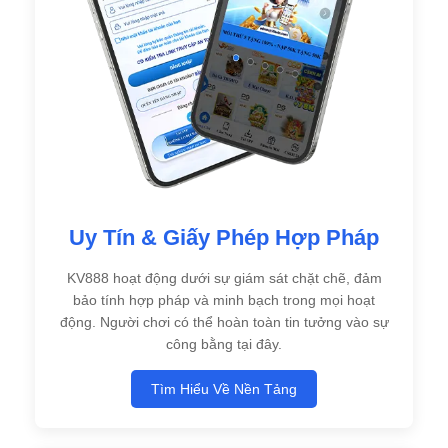
Uy Tín & Giấy Phép Hợp Pháp
KV888 hoạt động dưới sự giám sát chặt chẽ, đảm
bảo tính hợp pháp và minh bạch trong mọi hoạt
động. Người chơi có thể hoàn toàn tin tưởng vào sự
công bằng tại đây.
Tìm Hiểu Về Nền Tảng