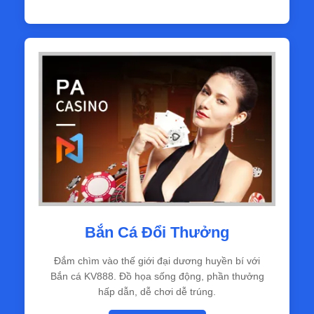
Bắn Cá Đổi Thưởng
Đắm chìm vào thế giới đại dương huyền bí với
Bắn cá KV888. Đồ họa sống động, phần thưởng
hấp dẫn, dễ chơi dễ trúng.