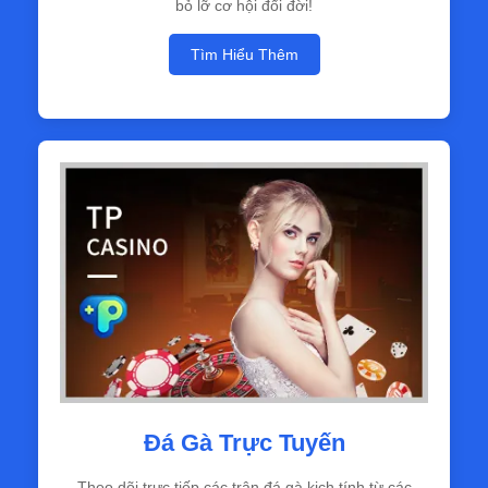
bỏ lỡ cơ hội đổi đời!
Tìm Hiểu Thêm
Đá Gà Trực Tuyến
Theo dõi trực tiếp các trận đá gà kịch tính từ các