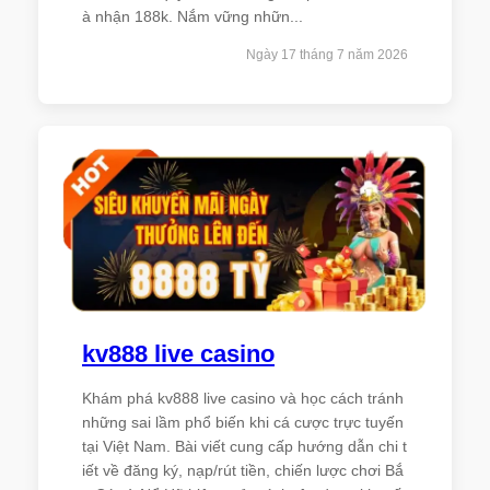
à nhận 188k. Nắm vững nhữn...
Ngày 17 tháng 7 năm 2026
kv888 live casino
Khám phá kv888 live casino và học cách tránh
những sai lầm phổ biến khi cá cược trực tuyến
tại Việt Nam. Bài viết cung cấp hướng dẫn chi t
iết về đăng ký, nạp/rút tiền, chiến lược chơi Bắ