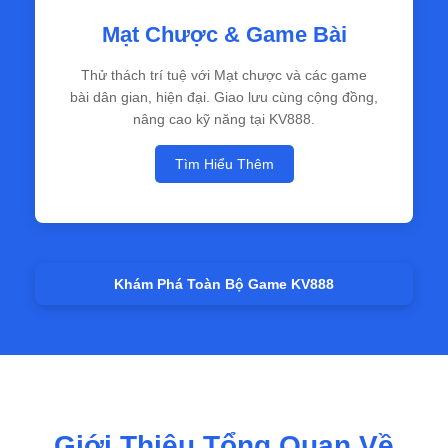
Mạt Chược & Game Bài
Thử thách trí tuệ với Mạt chược và các game
bài dân gian, hiện đại. Giao lưu cùng cộng đồng,
nâng cao kỹ năng tại KV888.
Tìm Hiểu Thêm
Khám Phá Toàn Bộ Game KV888
Giới Thiệu Tổng Quan Về