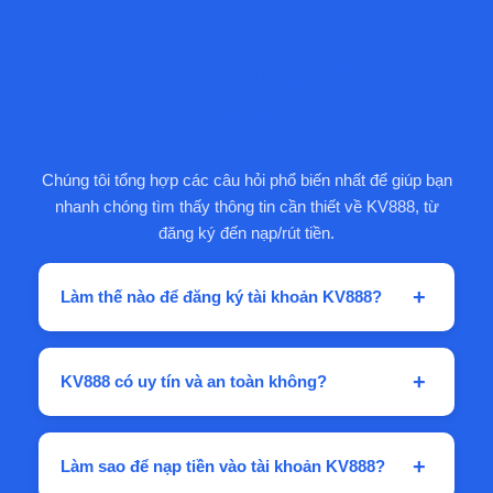
Câu Hỏi Thường Gặp Về
KV888
Chúng tôi tổng hợp các câu hỏi phổ biến nhất để giúp bạn
nhanh chóng tìm thấy thông tin cần thiết về KV888, từ
đăng ký đến nạp/rút tiền.
+
Làm thế nào để đăng ký tài khoản KV888?
+
KV888 có uy tín và an toàn không?
+
Làm sao để nạp tiền vào tài khoản KV888?