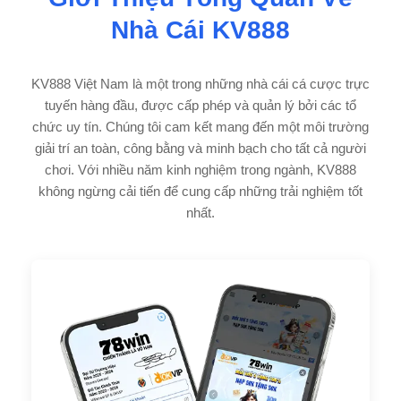
Nhà Cái KV888
KV888 Việt Nam là một trong những nhà cái cá cược trực
tuyến hàng đầu, được cấp phép và quản lý bởi các tổ
chức uy tín. Chúng tôi cam kết mang đến một môi trường
giải trí an toàn, công bằng và minh bạch cho tất cả người
chơi. Với nhiều năm kinh nghiệm trong ngành, KV888
không ngừng cải tiến để cung cấp những trải nghiệm tốt
nhất.