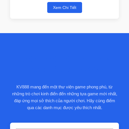
Xem Chi Tiết
Khám Phá Các Trò Chơi
Hàng Đầu tại KV888
KV888 mang đến một thư viện game phong phú, từ
những trò chơi kinh điển đến những tựa game mới nhất,
đáp ứng mọi sở thích của người chơi. Hãy cùng điểm
qua các danh mục được yêu thích nhất.