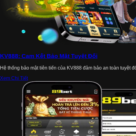
KV888: Cam Kết Bảo Mật Tuyệt Đối
Hệ thống bảo mật tiên tiến của KV888 đảm bảo an toàn tuyệt đố
Xem Chi Tiết