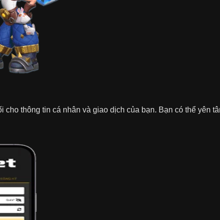
i cho thông tin cá nhân và giao dịch của bạn. Bạn có thể yên t