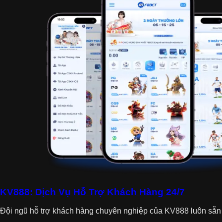
KV888: Dịch Vụ Hỗ Trợ Khách Hàng 24/7
Đội ngũ hỗ trợ khách hàng chuyên nghiệp của KV888 luôn sẵn s