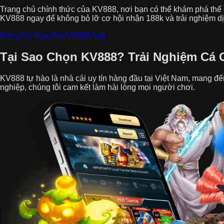
Trang chủ chính thức của KV888, nơi bạn có thể khám phá thế g
KV888 ngay để không bỏ lỡ cơ hội nhận 188k và trải nghiệm dị
Đăng Ký Ngay
Tải KV888 App
Tại Sao Chọn KV888? Trải Nghiệm Cá
KV888 tự hào là nhà cái uy tín hàng đầu tại Việt Nam, mang đế
nghiệp, chúng tôi cam kết làm hài lòng mọi người chơi.