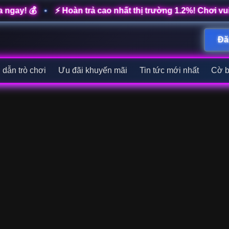
💰
•
⚡ Hoàn trả cao nhất thị trường 1.2%! Chơi vui thắng 
Đă
dẫn trò chơi
Ưu đãi khuyến mãi
Tin tức mới nhất
Cờ b