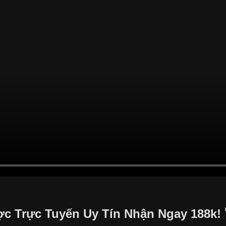
c Trực Tuyến Uy Tín Nhận Ngay 188k! 