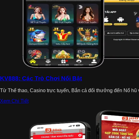
KV888: Các Trò Chơi Nổi Bật
Từ Thể thao, Casino trực tuyến, Bắn cá đổi thưởng đến Nổ hũ
Xem Chi Tiết