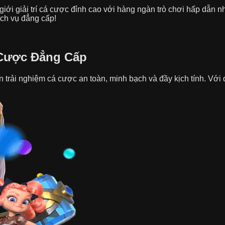
iới giải trí cá cược đỉnh cao với hàng ngàn trò chơi hấp dẫn 
ch vụ đẳng cấp!
 Cược Đẳng Cấp
n trải nghiệm cá cược an toàn, minh bạch và đầy kịch tính. Vớ