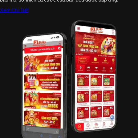
Xem Chi Tiết