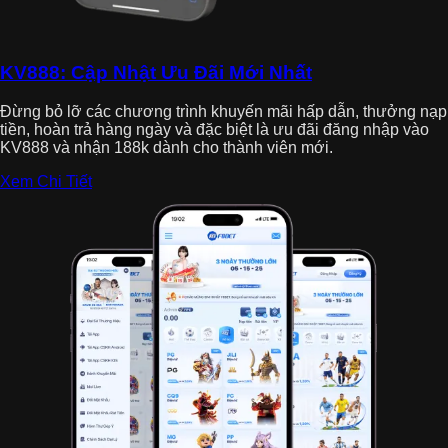
KV888: Cập Nhật Ưu Đãi Mới Nhất
Đừng bỏ lỡ các chương trình khuyến mãi hấp dẫn, thưởng nạp
tiền, hoàn trả hàng ngày và đặc biệt là ưu đãi đăng nhập vào
KV888 và nhận 188k dành cho thành viên mới.
Xem Chi Tiết