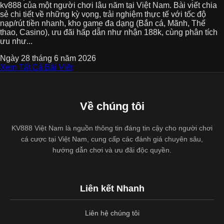
kv888 của một người chơi lâu năm tại Việt Nam. Bài viết chia
sẻ chi tiết về những kỳ vọng, trải nghiệm thực tế với tốc độ
nạp/rút tiền nhanh, kho game đa dạng (Bắn cá, Mãnh, Thể
thao, Casino), ưu đãi hấp dẫn như nhận 188k, cùng phân tích
ưu như...
Ngày 28 tháng 6 năm 2026
Xem Tất Cả Bài Viết
Về chúng tôi
KV888 Việt Nam là nguồn thông tin đáng tin cậy cho người chơi
cá cược tại Việt Nam, cung cấp các đánh giá chuyên sâu,
hướng dẫn chơi và ưu đãi độc quyền.
Liên kết Nhanh
Liên hệ chúng tôi