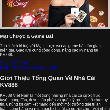
Mạt Chược & Game Bài
Thử thách trí tuệ với Mạt chược và các game bài dân gian,
hiện đại. Giao lưu cùng cộng đồng, nâng cao kỹ năng tại
KV888.
Tìm Hiểu Thêm
Khám Phá Toàn Bộ Game KV888
Giới Thiệu Tổng Quan Về Nhà Cái
KV888
KV888 Việt Nam là một trong những nhà cái cá cược trực
tuyến hàng đầu, được cấp phép và quản lý bởi các tổ chức uy
tín. Chúng tôi cam kết mang đến một môi trường giải trí an
toàn, công bằng và minh bạch cho tất cả người chơi. Với nhiều