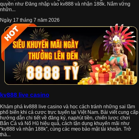
quyền như Đăng nhập vào kv888 và nhận 188k. Nắm vững
nhữn...
Ngày 17 tháng 7 năm 2026
kv888 live casino
Khám phá kv888 live casino và học cách tránh những sai lầm
phổ biến khi cá cược trực tuyến tại Việt Nam. Bài viết cung cấp
hướng dẫn chi tiết về đăng ký, nạp/rút tiền, chiến lược chơi
Bắn Cá và Nổ Hũ hiệu quả, cách tận dụng khuyến mãi như
“kv888 và nhận 188k”, cùng các mẹo bảo mật tài khoản. Trở
thà...