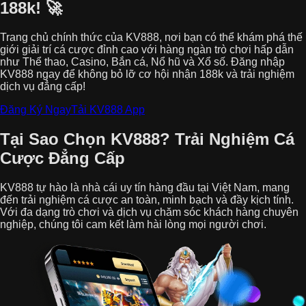
188k! 🚀
Trang chủ chính thức của KV888, nơi bạn có thể khám phá thế
giới giải trí cá cược đỉnh cao với hàng ngàn trò chơi hấp dẫn
như Thể thao, Casino, Bắn cá, Nổ hũ và Xổ số. Đăng nhập
KV888 ngay để không bỏ lỡ cơ hội nhận 188k và trải nghiệm
dịch vụ đẳng cấp!
Đăng Ký Ngay
Tải KV888 App
Tại Sao Chọn KV888? Trải Nghiệm Cá
Cược Đẳng Cấp
KV888 tự hào là nhà cái uy tín hàng đầu tại Việt Nam, mang
đến trải nghiệm cá cược an toàn, minh bạch và đầy kịch tính.
Với đa dạng trò chơi và dịch vụ chăm sóc khách hàng chuyên
nghiệp, chúng tôi cam kết làm hài lòng mọi người chơi.