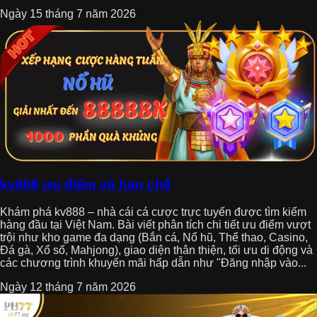
Ngày 15 tháng 7 năm 2026
kv888 ưu điểm và hạn chế
Khám phá kv888 – nhà cái cá cược trực tuyến được tìm kiếm
hàng đầu tại Việt Nam. Bài viết phân tích chi tiết ưu điểm vượt
trội như kho game đa dạng (Bắn cá, Nổ hũ, Thể thao, Casino,
Đá gà, Xổ số, Mahjong), giao diện thân thiện, tối ưu di động và
các chương trình khuyến mãi hấp dẫn như "Đăng nhập vào...
Ngày 12 tháng 7 năm 2026