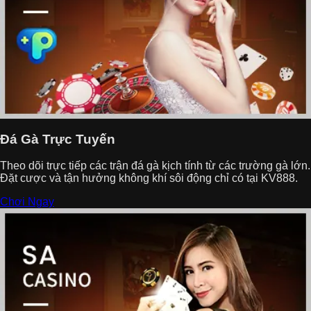
Đá Gà Trực Tuyến
Theo dõi trực tiếp các trận đá gà kịch tính từ các trường gà lớn.
Đặt cược và tận hưởng không khí sôi động chỉ có tại KV888.
Chơi Ngay