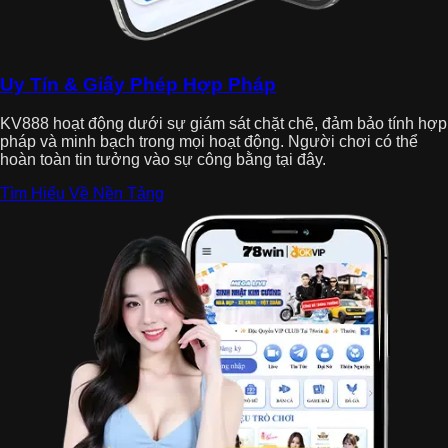
Uy Tín & Giấy Phép Hợp Pháp
KV888 hoạt động dưới sự giám sát chặt chẽ, đảm bảo tính hợp
pháp và minh bạch trong mọi hoạt động. Người chơi có thể
hoàn toàn tin tưởng vào sự công bằng tại đây.
Tìm Hiểu Về Nền Tảng