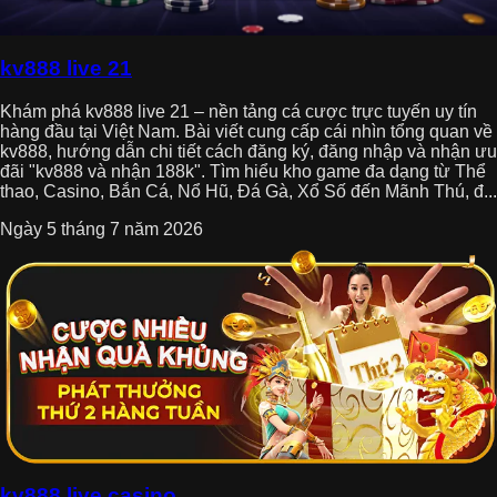
kv888 live 21
Khám phá kv888 live 21 – nền tảng cá cược trực tuyến uy tín
hàng đầu tại Việt Nam. Bài viết cung cấp cái nhìn tổng quan về
kv888, hướng dẫn chi tiết cách đăng ký, đăng nhập và nhận ưu
đãi "kv888 và nhận 188k". Tìm hiểu kho game đa dạng từ Thể
thao, Casino, Bắn Cá, Nổ Hũ, Đá Gà, Xổ Số đến Mãnh Thú, đ...
Ngày 5 tháng 7 năm 2026
kv888 live casino