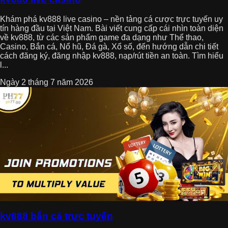
Khám phá kv888 live casino – nền tảng cá cược trực tuyến uy
tín hàng đầu tại Việt Nam. Bài viết cung cấp cái nhìn toàn diện
về kv888, từ các sản phẩm game đa dạng như Thể thao,
Casino, Bắn cá, Nổ hũ, Đá gà, Xổ số, đến hướng dẫn chi tiết
cách đăng ký, đăng nhập kv888, nạp/rút tiền an toàn. Tìm hiểu
l...
Ngày 2 tháng 7 năm 2026
kv888 bắn cá trực tuyến