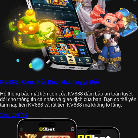
KV888: Cam Kết Bảo Mật Tuyệt Đối
Hệ thống bảo mật tiên tiến của KV888 đảm bảo an toàn tuyệt
đối cho thông tin cá nhân và giao dịch của bạn. Bạn có thể yên
tâm nạp tiền KV888 và rút tiền KV888 mà không lo lắng.
Xem Chi Tiết