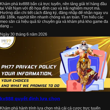
Khám phá kv888 bắn cá trực tuyến, nền tảng giải trí hàng đầu
tại Việt Nam với đồ họa đỉnh cao và trải nghiệm mượt mà.
Hướng dẫn chi tiết cách đăng ký, đăng nhập để nhận ngay ưu
đãi 188k, nạp/rút tiền nhanh chóng và an toàn. Tìm hiểu các
mẹo săn cá hiệu quả từ chuyên gia và khám phá kho game đa
dạng ...
Ngày 30 tháng 6 năm 2026
kv888 quyết định lựa chọn
Khám phá hành trình lựa chọn nhà cái cá cược trực tuyến