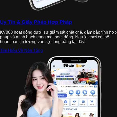
Uy Tín & Giấy Phép Hợp Pháp
KV888 hoạt động dưới sự giám sát chặt chẽ, đảm bảo tính hợp
pháp và minh bạch trong mọi hoạt động. Người chơi có thể
hoàn toàn tin tưởng vào sự công bằng tại đây.
Tìm Hiểu Về Nền Tảng