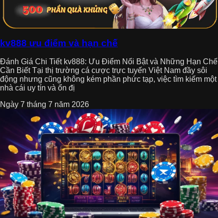
kv888 ưu điểm và hạn chế
Đánh Giá Chi Tiết kv888: Ưu Điểm Nổi Bật và Những Hạn Chế
Cần Biết Tại thị trường cá cược trực tuyến Việt Nam đầy sôi
động nhưng cũng không kém phần phức tạp, việc tìm kiếm một
nhà cái uy tín và ổn đị
Ngày 7 tháng 7 năm 2026