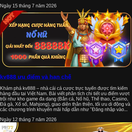
Ngày 15 tháng 7 năm 2026
kv888 ưu điểm và hạn chế
Khám phá kv888 – nhà cái cá cược trực tuyến được tìm kiếm
hàng đầu tại Việt Nam. Bài viết phân tích chi tiết ưu điểm vượt
trội như kho game đa dạng (Bắn cá, Nổ hũ, Thể thao, Casino,
Đá gà, Xổ số, Mahjong), giao diện thân thiện, tối ưu di động và
các chương trình khuyến mãi hấp dẫn như "Đăng nhập vào...
Ngày 12 tháng 7 năm 2026