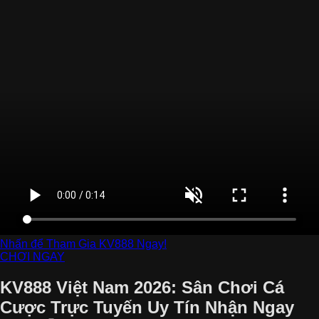
Nhấn để Tham Gia KV888 Ngay!
CHƠI NGAY
KV888 Việt Nam 2026: Sân Chơi Cá
Cược Trực Tuyến Uy Tín Nhận Ngay