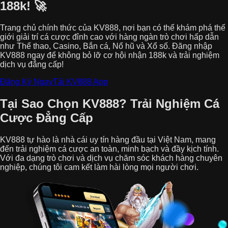
188k! 🚀
Trang chủ chính thức của KV888, nơi bạn có thể khám phá thế
giới giải trí cá cược đỉnh cao với hàng ngàn trò chơi hấp dẫn
như Thể thao, Casino, Bắn cá, Nổ hũ và Xổ số. Đăng nhập
KV888 ngay để không bỏ lỡ cơ hội nhận 188k và trải nghiệm
dịch vụ đẳng cấp!
Đăng Ký Ngay
Tải KV888 App
Tại Sao Chọn KV888? Trải Nghiệm Cá
Cược Đẳng Cấp
KV888 tự hào là nhà cái uy tín hàng đầu tại Việt Nam, mang
đến trải nghiệm cá cược an toàn, minh bạch và đầy kịch tính.
Với đa dạng trò chơi và dịch vụ chăm sóc khách hàng chuyên
nghiệp, chúng tôi cam kết làm hài lòng mọi người chơi.