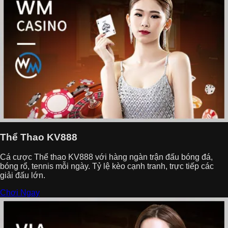
Thể Thao KV888
Cá cược Thể thao KV888 với hàng ngàn trận đấu bóng đá,
bóng rổ, tennis mỗi ngày. Tỷ lệ kèo cạnh tranh, trực tiếp các
giải đấu lớn.
Chơi Ngay