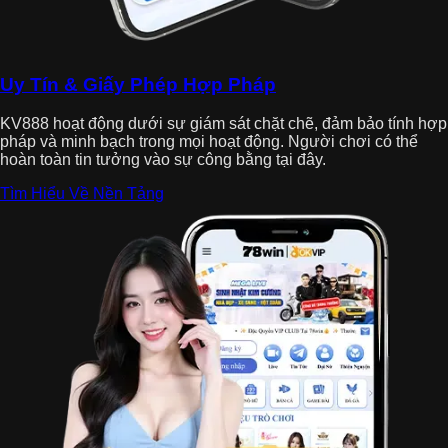
Uy Tín & Giấy Phép Hợp Pháp
KV888 hoạt động dưới sự giám sát chặt chẽ, đảm bảo tính hợp
pháp và minh bạch trong mọi hoạt động. Người chơi có thể
hoàn toàn tin tưởng vào sự công bằng tại đây.
Tìm Hiểu Về Nền Tảng