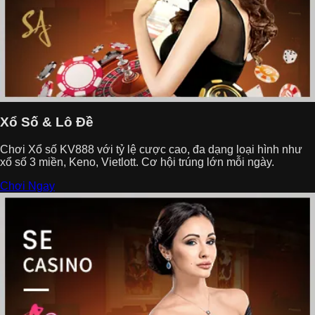
Xổ Số & Lô Đề
Chơi Xổ số KV888 với tỷ lệ cược cao, đa dạng loại hình như
xổ số 3 miền, Keno, Vietlott. Cơ hội trúng lớn mỗi ngày.
Chơi Ngay