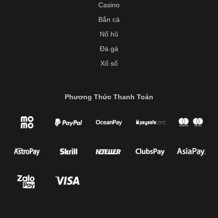
Casino
Bắn cá
Nổ hũ
Đá gà
Xổ số
Phương Thức Thanh Toán