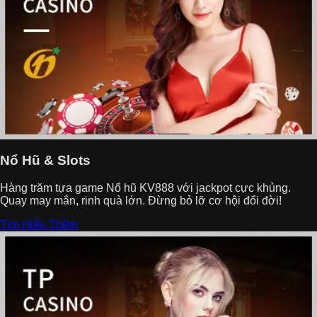
Nổ Hũ & Slots
Hàng trăm tựa game Nổ hũ KV888 với jackpot cực khủng.
Quay may mắn, rinh quà lớn. Đừng bỏ lỡ cơ hội đổi đời!
Tìm Hiểu Thêm