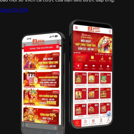
Xem Chi Tiết