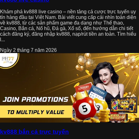
Khám phá kv888 live casino – nền tảng cá cược trực tuyến uy
tín hàng đầu tại Việt Nam. Bài viết cung cấp cái nhìn toàn diện
về kv888, từ các sản phẩm game đa dạng như Thể thao,
Casino, Bắn cá, Nổ hũ, Đá gà, Xổ số, đến hướng dẫn chi tiết
cách đăng ký, đăng nhập kv888, nạp/rút tiền an toàn. Tìm hiểu
l...
Ngày 2 tháng 7 năm 2026
kv888 bắn cá trực tuyến