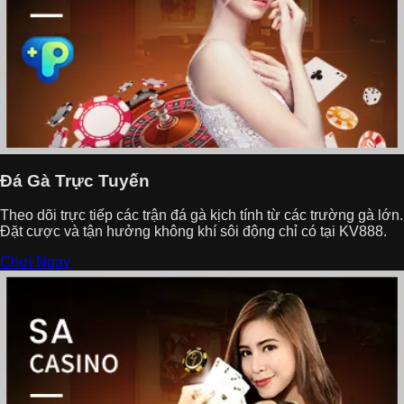
Đá Gà Trực Tuyến
Theo dõi trực tiếp các trận đá gà kịch tính từ các trường gà lớn.
Đặt cược và tận hưởng không khí sôi động chỉ có tại KV888.
Chơi Ngay