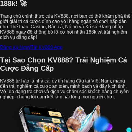
188k! 🚀
Trang chủ chính thức của KV888, nơi bạn có thể khám phá thế
giới giải trí cá cược đỉnh cao với hàng ngàn trò chơi hấp dẫn
như Thể thao, Casino, Bắn cá, Nổ hũ và Xổ số. Đăng nhập
KV888 ngay để không bỏ lỡ cơ hội nhận 188k và trải nghiệm
dịch vụ đẳng cấp!
Đăng Ký Ngay
Tải KV888 App
Tại Sao Chọn KV888? Trải Nghiệm Cá
Cược Đẳng Cấp
KV888 tự hào là nhà cái uy tín hàng đầu tại Việt Nam, mang
đến trải nghiệm cá cược an toàn, minh bạch và đầy kịch tính.
Với đa dạng trò chơi và dịch vụ chăm sóc khách hàng chuyên
nghiệp, chúng tôi cam kết làm hài lòng mọi người chơi.