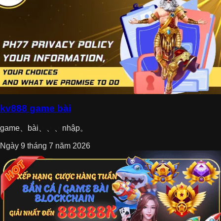
kv888 game bài
game、bài、、、nhập。
Ngày 9 tháng 7 năm 2026