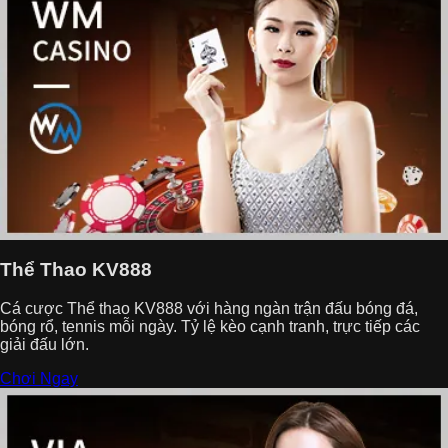
Thể Thao KV888
Cá cược Thể thao KV888 với hàng ngàn trận đấu bóng đá,
bóng rổ, tennis mỗi ngày. Tỷ lệ kèo cạnh tranh, trực tiếp các
giải đấu lớn.
Chơi Ngay