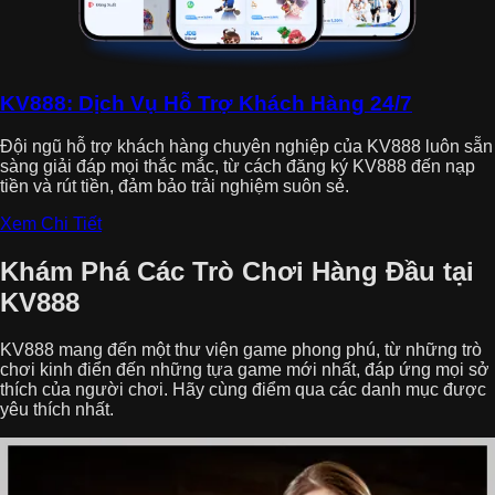
KV888: Dịch Vụ Hỗ Trợ Khách Hàng 24/7
Đội ngũ hỗ trợ khách hàng chuyên nghiệp của KV888 luôn sẵn
sàng giải đáp mọi thắc mắc, từ cách đăng ký KV888 đến nạp
tiền và rút tiền, đảm bảo trải nghiệm suôn sẻ.
Xem Chi Tiết
Khám Phá Các Trò Chơi Hàng Đầu tại
KV888
KV888 mang đến một thư viện game phong phú, từ những trò
chơi kinh điển đến những tựa game mới nhất, đáp ứng mọi sở
thích của người chơi. Hãy cùng điểm qua các danh mục được
yêu thích nhất.