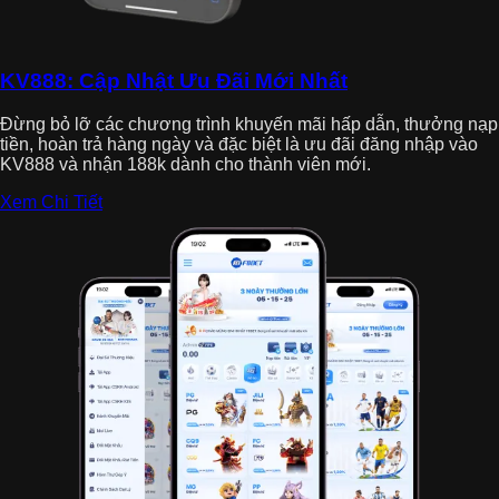
KV888: Cập Nhật Ưu Đãi Mới Nhất
Đừng bỏ lỡ các chương trình khuyến mãi hấp dẫn, thưởng nạp
tiền, hoàn trả hàng ngày và đặc biệt là ưu đãi đăng nhập vào
KV888 và nhận 188k dành cho thành viên mới.
Xem Chi Tiết