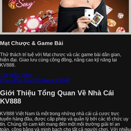
Mạt Chược & Game Bài
Thử thách trí tuệ với Mạt chược và các game bài dân gian,
hiện đại. Giao lưu cùng cộng đồng, nâng cao kỹ năng tại
KV888.
Tìm Hiểu Thêm
Khám Phá Toàn Bộ Game KV888
Giới Thiệu Tổng Quan Về Nhà Cái
KV888
KV888 Việt Nam là một trong những nhà cái cá cược trực
tuyến hàng đầu, được cấp phép và quản lý bởi các tổ chức uy
tín. Chúng tôi cam kết mang đến một môi trường giải trí an
toàn, công bằng và minh bạch cho tất cả người chơi. Với nhiều