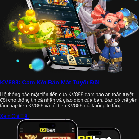
KV888: Cam Kết Bảo Mật Tuyệt Đối
Hệ thống bảo mật tiên tiến của KV888 đảm bảo an toàn tuyệt
đối cho thông tin cá nhân và giao dịch của bạn. Bạn có thể yên
tâm nạp tiền KV888 và rút tiền KV888 mà không lo lắng.
Xem Chi Tiết