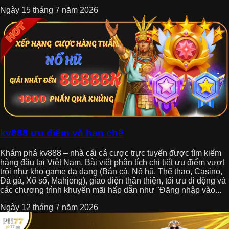
Ngày 15 tháng 7 năm 2026
kv888 ưu điểm và hạn chế
Khám phá kv888 – nhà cái cá cược trực tuyến được tìm kiếm
hàng đầu tại Việt Nam. Bài viết phân tích chi tiết ưu điểm vượt
trội như kho game đa dạng (Bắn cá, Nổ hũ, Thể thao, Casino,
Đá gà, Xổ số, Mahjong), giao diện thân thiện, tối ưu di động và
các chương trình khuyến mãi hấp dẫn như "Đăng nhập vào...
Ngày 12 tháng 7 năm 2026