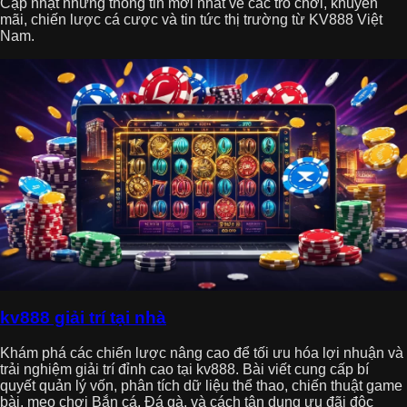
Cập nhật những thông tin mới nhất về các trò chơi, khuyến
mãi, chiến lược cá cược và tin tức thị trường từ KV888 Việt
Nam.
kv888 giải trí tại nhà
Khám phá các chiến lược nâng cao để tối ưu hóa lợi nhuận và
trải nghiệm giải trí đỉnh cao tại kv888. Bài viết cung cấp bí
quyết quản lý vốn, phân tích dữ liệu thể thao, chiến thuật game
bài, mẹo chơi Bắn cá, Đá gà, và cách tận dụng ưu đãi độc