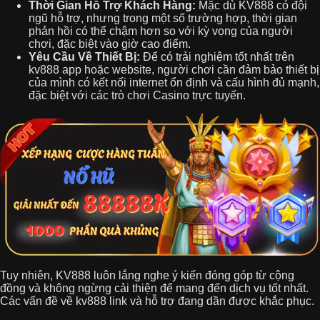
Thời Gian Hỗ Trợ Khách Hàng:
Mặc dù KV888 có đội
ngũ hỗ trợ, nhưng trong một số trường hợp, thời gian
phản hồi có thể chậm hơn so với kỳ vọng của người
chơi, đặc biệt vào giờ cao điểm.
Yêu Cầu Về Thiết Bị:
Để có trải nghiệm tốt nhất trên
kv888 app hoặc website, người chơi cần đảm bảo thiết bị
của mình có kết nối internet ổn định và cấu hình đủ mạnh,
đặc biệt với các trò chơi Casino trực tuyến.
Tuy nhiên, KV888 luôn lắng nghe ý kiến đóng góp từ cộng
đồng và không ngừng cải thiện để mang đến dịch vụ tốt nhất.
Các vấn đề về kv888 link và hỗ trợ đang dần được khắc phục.