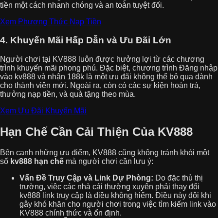
tiền một cách nhanh chóng và an toàn tuyệt đối.
Xem Phương Thức Nạp Tiền
4. Khuyến Mãi Hấp Dẫn và Ưu Đãi Lớn
Người chơi tại KV888 luôn được hưởng lợi từ các chương
trình khuyến mãi phong phú. Đặc biệt, chương trình Đăng nhập
vào kv888 và nhận 188k là một ưu đãi không thể bỏ qua dành
cho thành viên mới. Ngoài ra, còn có các sự kiện hoàn trả,
thưởng nạp tiền, và quà tặng theo mùa.
Xem Ưu Đãi Khuyến Mãi
Hạn Chế Cần Cải Thiện Của KV888
Bên cạnh những ưu điểm, KV888 cũng không tránh khỏi một
số
kv888 hạn chế
mà người chơi cần lưu ý:
Vấn Đề Truy Cập và Link Dự Phòng:
Do đặc thù thị
trường, việc các nhà cái thường xuyên phải thay đổi
kv888 link truy cập là điều không hiếm. Điều này đôi khi
gây khó khăn cho người chơi trong việc tìm kiếm link vào
KV888 chính thức và ổn định.