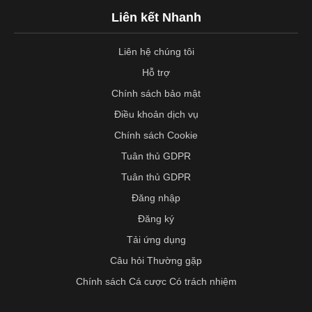
Liên kết Nhanh
Liên hệ chúng tôi
Hỗ trợ
Chính sách bảo mật
Điều khoản dịch vụ
Chính sách Cookie
Tuân thủ GDPR
Tuân thủ GDPR
Đăng nhập
Đăng ký
Tải ứng dụng
Câu hỏi Thường gặp
Chính sách Cá cược Có trách nhiệm