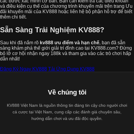
các bước xác minh cơ bản. Bạn cần kiểm tra các điều khoản
và điều kiện cụ thể của chương trình khuyến mãi trên trang Ưu
đãi khuyến mãi của KV888 hoặc liên hệ bộ phận hỗ trợ để biết
thêm chi tiết.
Sẵn Sàng Trải Nghiệm KV888?
Sau khi đã nắm rõ
kv888 ưu điểm và hạn chế
, bạn đã sẵn
sàng khám phá thế giới giải trí đỉnh cao tại KV888.com? Đừng
bỏ lỡ cơ hội nhận ngay 188k và tham gia vào các trò chơi hấp
dẫn nhất!
Đăng Ký Ngay KV888
Tải Ứng Dụng KV888
Về chúng tôi
KV888 Việt Nam là nguồn thông tin đáng tin cậy cho người chơi
cá cược tại Việt Nam, cung cấp các đánh giá chuyên sâu,
hướng dẫn chơi và ưu đãi độc quyền.