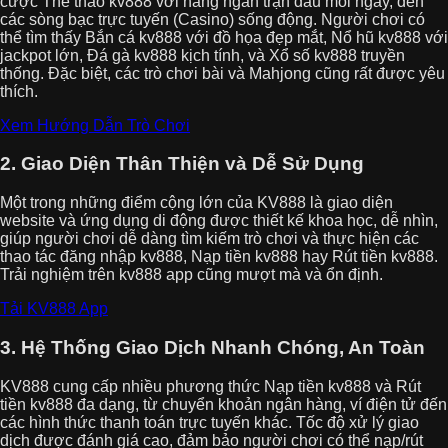
cược Thể thao kv888 với hàng ngàn trận đấu mỗi ngày, đến
các sòng bạc trực tuyến (Casino) sống động. Người chơi có
thể tìm thấy Bắn cá kv888 với đồ họa đẹp mắt, Nổ hũ kv888 với
jackpot lớn, Đá gà kv888 kịch tính, và Xổ số kv888 truyền
thống. Đặc biệt, các trò chơi bài và Mahjong cũng rất được yêu
thích.
Xem Hướng Dẫn Trò Chơi
2. Giao Diện Thân Thiện và Dễ Sử Dụng
Một trong những điểm cộng lớn của KV888 là giao diện
website và ứng dụng di động được thiết kế khoa học, dễ nhìn,
giúp người chơi dễ dàng tìm kiếm trò chơi và thực hiện các
thao tác đăng nhập kv888, Nạp tiền kv888 hay Rút tiền kv888.
Trải nghiệm trên kv888 app cũng mượt mà và ổn định.
Tải KV888 App
3. Hệ Thống Giao Dịch Nhanh Chóng, An Toàn
KV888 cung cấp nhiều phương thức Nạp tiền kv888 và Rút
tiền kv888 đa dạng, từ chuyển khoản ngân hàng, ví điện tử đến
các hình thức thanh toán trực tuyến khác. Tốc độ xử lý giao
dịch được đánh giá cao, đảm bảo người chơi có thể nạp/rút