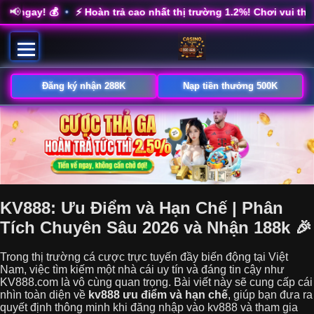
📢
ngay! 💰
•
⚡ Hoàn trả cao nhất thị trường 1.2%! Chơi vui thắng l
Đăng ký nhận 288K
Nạp tiền thưởng 500K
KV888: Ưu Điểm và Hạn Chế | Phân
Tích Chuyên Sâu 2026 và Nhận 188k 🎉
Trong thị trường cá cược trực tuyến đầy biến động tại Việt
Nam, việc tìm kiếm một nhà cái uy tín và đáng tin cậy như
KV888.com là vô cùng quan trọng. Bài viết này sẽ cung cấp cái
nhìn toàn diện về
kv888 ưu điểm và hạn chế
, giúp bạn đưa ra
quyết định thông minh khi đăng nhập vào kv888 và tham gia