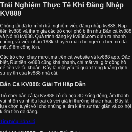
Trải Nghiệm Thực Tế Khi Đăng Nhập
KV888
Chúng tôi đã tự mình trải nghiệm việc đăng nhập kv888, Nạp
tiền kv888 và tham gia các trò chơi phổ biến như Bắn cá kv888
và Nổ hũ kv888. Quá trình đăng ký kv888.com diễn ra nhanh
chóng, và việc nhận 188k khuyến mãi cho người chơi mới là
một điểm cộng lớn.
Các trò chơi chạy mượt mà trên cả website và kv888 app. Đặc
biệt, Rút tiền kv888 cũng khá nhanh, chỉ mất vài giờ đồng hồ
để tiền về tài khoản. Đây là một yếu tố quan trọng khẳng định
sự uy tín của kv888 nhà cái.
Bắn Cá KV888: Giải Trí Hấp Dẫn
Trò chơi bắn cá tại KV888 có đồ họa 3D sống động, âm thanh
vui nhộn và nhiều loại cá với giá trị thưởng khác nhau. Đây là
lựa chọn tuyệt vời cho những ai tìm kiếm sự thư giãn và cơ hội
kiếm tiền dễ dàng.
Tìm hiểu Bắn Cá