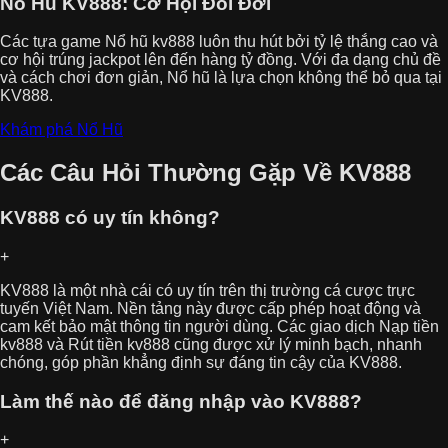
Nổ Hũ KV888: Cơ Hội Đổi Đời
Các tựa game Nổ hũ kv888 luôn thu hút bởi tỷ lệ thắng cao và
cơ hội trúng jackpot lên đến hàng tỷ đồng. Với đa dạng chủ đề
và cách chơi đơn giản, Nổ hũ là lựa chọn không thể bỏ qua tại
KV888.
Khám phá Nổ Hũ
Các Câu Hỏi Thường Gặp Về KV888
KV888 có uy tín không?
+
KV888 là một nhà cái có uy tín trên thị trường cá cược trực
tuyến Việt Nam. Nền tảng này được cấp phép hoạt động và
cam kết bảo mật thông tin người dùng. Các giao dịch Nạp tiền
kv888 và Rút tiền kv888 cũng được xử lý minh bạch, nhanh
chóng, góp phần khẳng định sự đáng tin cậy của KV888.
Làm thế nào để đăng nhập vào KV888?
+