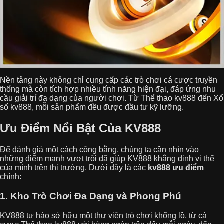
Nền tảng này không chỉ cung cấp các trò chơi cá cược truyền
thống mà còn tích hợp nhiều tính năng hiện đại, đáp ứng nhu
cầu giải trí đa dạng của người chơi. Từ Thể thao kv888 đến Xổ
số kv888, mỗi sản phẩm đều được đầu tư kỹ lưỡng.
Ưu Điểm Nổi Bật Của KV888
Để đánh giá một cách công bằng, chúng ta cần nhìn vào
những điểm mạnh vượt trội đã giúp KV888 khẳng định vị thế
của mình trên thị trường. Dưới đây là các
kv888 ưu điểm
chính:
1. Kho Trò Chơi Đa Dạng và Phong Phú
KV888 tự hào sở hữu một thư viện trò chơi khổng lồ, từ cá