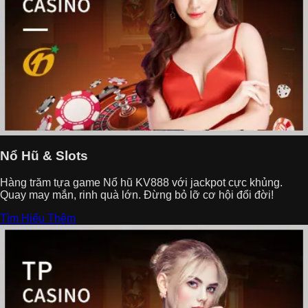
Nổ Hũ & Slots
Hàng trăm tựa game Nổ hũ KV888 với jackpot cực khủng.
Quay may mắn, rinh quà lớn. Đừng bỏ lỡ cơ hội đổi đời!
Tìm Hiểu Thêm