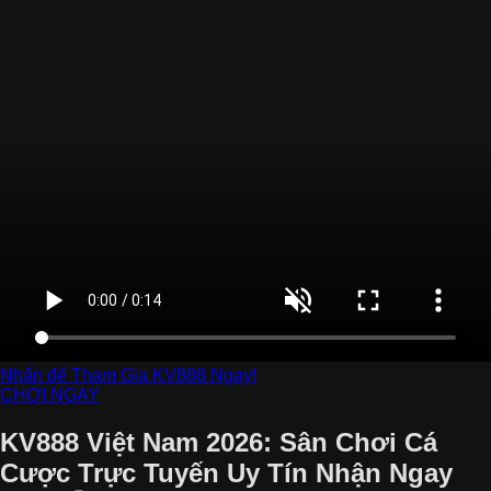
Nhấn để Tham Gia KV888 Ngay!
CHƠI NGAY
KV888 Việt Nam 2026: Sân Chơi Cá
Cược Trực Tuyến Uy Tín Nhận Ngay