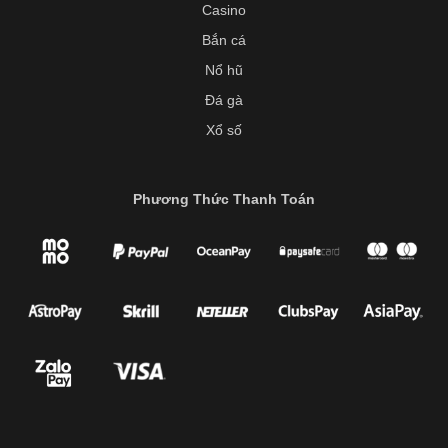
Casino
Bắn cá
Nổ hũ
Đá gà
Xổ số
Phương Thức Thanh Toán