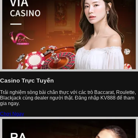
Casino Trực Tuyến
Trải nghiệm sòng bài chân thực với các trò Baccarat, Roulette,
Blackjack cùng dealer người thật. Đăng nhập KV888 để tham
gia ngay.
Chơi Ngay