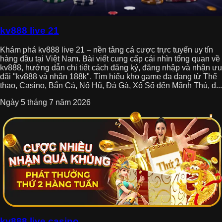
kv888 live 21
Khám phá kv888 live 21 – nền tảng cá cược trực tuyến uy tín
hàng đầu tại Việt Nam. Bài viết cung cấp cái nhìn tổng quan về
kv888, hướng dẫn chi tiết cách đăng ký, đăng nhập và nhận ưu
đãi "kv888 và nhận 188k". Tìm hiểu kho game đa dạng từ Thể
thao, Casino, Bắn Cá, Nổ Hũ, Đá Gà, Xổ Số đến Mãnh Thú, đ...
Ngày 5 tháng 7 năm 2026
kv888 live casino