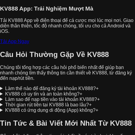
KV888 App: Trải Nghiệm Mượt Mà
Tải KV888 App về điện thoại để cá cược mọi lúc mọi nơi. Giao
diện thân thiện, tốc độ nhanh chóng, tối ưu cho cả Android và
iOS.
Tải App Ngay
Câu Hỏi Thường Gặp Về KV888
Chúng tôi tổng hợp các câu hỏi phổ biến nhất để giúp bạn
nhanh chóng tìm thấy thông tin cần thiết về KV888, từ đăng ký
đến nạp/rút tiền.
Làm thế nào để đăng ký tài khoản KV888?
+
KV888 có uy tín và an toàn không?
+
Làm sao để nạp tiền vào tài khoản KV888?
+
Thời gian rút tiền tại KV888 là bao lâu?
+
KV888 có ứng dụng di động (App) không?
+
Tin Tức & Bài Viết Mới Nhất Từ KV888