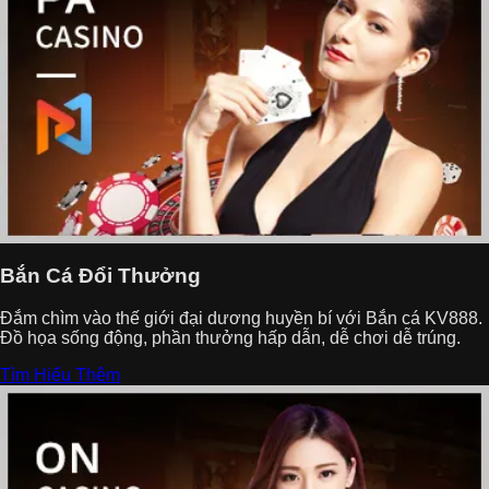
Bắn Cá Đổi Thưởng
Đắm chìm vào thế giới đại dương huyền bí với Bắn cá KV888.
Đồ họa sống động, phần thưởng hấp dẫn, dễ chơi dễ trúng.
Tìm Hiểu Thêm