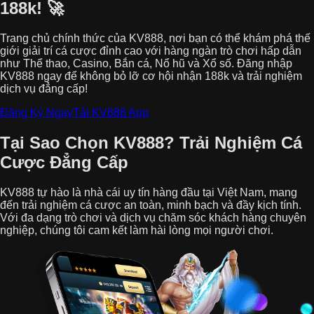
188k! 🚀
Trang chủ chính thức của KV888, nơi bạn có thể khám phá thế
giới giải trí cá cược đỉnh cao với hàng ngàn trò chơi hấp dẫn
như Thể thao, Casino, Bắn cá, Nổ hũ và Xổ số. Đăng nhập
KV888 ngay để không bỏ lỡ cơ hội nhận 188k và trải nghiệm
dịch vụ đẳng cấp!
Đăng Ký Ngay
Tải KV888 App
Tại Sao Chọn KV888? Trải Nghiệm Cá
Cược Đẳng Cấp
KV888 tự hào là nhà cái uy tín hàng đầu tại Việt Nam, mang
đến trải nghiệm cá cược an toàn, minh bạch và đầy kịch tính.
Với đa dạng trò chơi và dịch vụ chăm sóc khách hàng chuyên
nghiệp, chúng tôi cam kết làm hài lòng mọi người chơi.