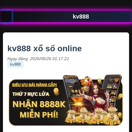
kv888
kv888 xổ số online
Ngày đăng: 2026/06/26 01:17:22
kv888