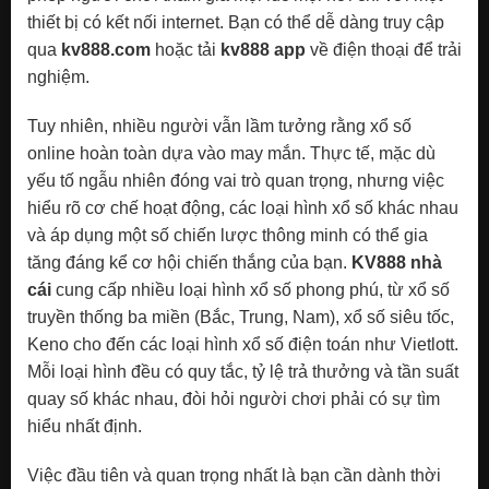
thiết bị có kết nối internet. Bạn có thể dễ dàng truy cập
qua
kv888.com
hoặc tải
kv888 app
về điện thoại để trải
nghiệm.
Tuy nhiên, nhiều người vẫn lầm tưởng rằng xổ số
online hoàn toàn dựa vào may mắn. Thực tế, mặc dù
yếu tố ngẫu nhiên đóng vai trò quan trọng, nhưng việc
hiểu rõ cơ chế hoạt động, các loại hình xổ số khác nhau
và áp dụng một số chiến lược thông minh có thể gia
tăng đáng kể cơ hội chiến thắng của bạn.
KV888 nhà
cái
cung cấp nhiều loại hình xổ số phong phú, từ xổ số
truyền thống ba miền (Bắc, Trung, Nam), xổ số siêu tốc,
Keno cho đến các loại hình xổ số điện toán như Vietlott.
Mỗi loại hình đều có quy tắc, tỷ lệ trả thưởng và tần suất
quay số khác nhau, đòi hỏi người chơi phải có sự tìm
hiểu nhất định.
Việc đầu tiên và quan trọng nhất là bạn cần dành thời