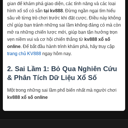
gian để khám phá giao diện, các tính năng và các loại
hình xổ số có sẵn
tại kv888
. Đừng ngần ngại tìm hiểu
sâu về từng trò chơi trước khi đặt cược. Điều này không
chỉ giúp bạn tránh những sai lầm không đáng có mà còn
mở ra những chiến lược mới, giúp bạn tận hưởng trọn
vẹn niềm vui và cơ hội chiến thắng từ
kv888 xổ số
online
. Để bắt đầu hành trình khám phá, hãy truy cập
trang chủ KV888
ngay hôm nay.
2. Sai Lầm 1: Bỏ Qua Nghiên Cứu
& Phân Tích Dữ Liệu Xổ Số
Một trong những sai lầm phổ biến nhất mà người chơi
kv888 xổ số online