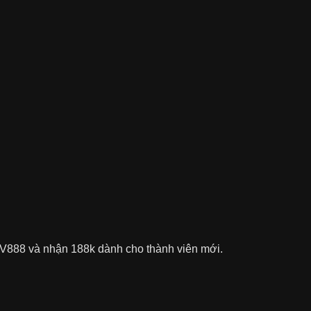
KV888 và nhận 188k dành cho thành viên mới.