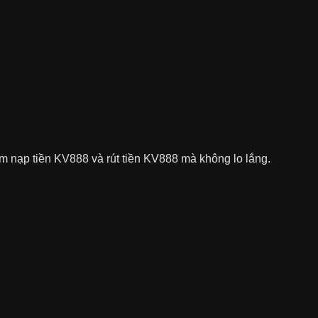
âm nạp tiền KV888 và rút tiền KV888 mà không lo lắng.