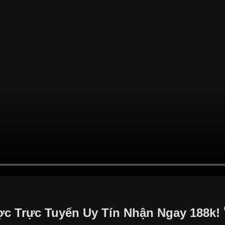
c Trực Tuyến Uy Tín Nhận Ngay 188k! 