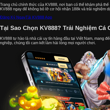
Trang chủ chính thức của KV888, nơi bạn có thể khám phá thế g
KV888 ngay để không bỏ lỡ cơ hội nhận 188k và trải nghiệm dị
Đăng Ký Ngay
Tải KV888 App
Tại Sao Chọn KV888? Trải Nghiệm Cá
KV888 tự hào là nhà cái uy tín hàng đầu tại Việt Nam, mang đế
nghiệp, chúng tôi cam kết làm hài lòng mọi người chơi.