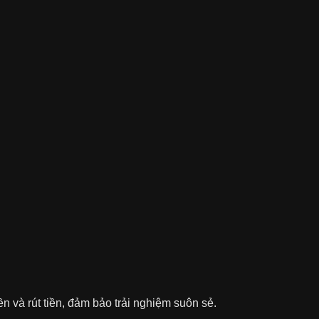
 và rút tiền, đảm bảo trải nghiệm suôn sẻ.