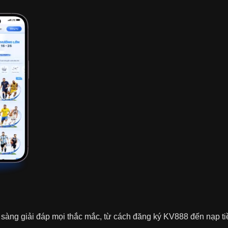
àng giải đáp mọi thắc mắc, từ cách đăng ký KV888 đến nạp tiền