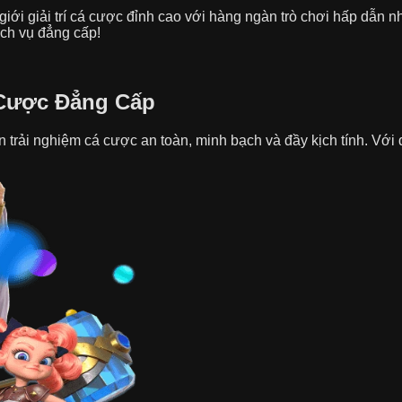
iới giải trí cá cược đỉnh cao với hàng ngàn trò chơi hấp dẫn 
ch vụ đẳng cấp!
 Cược Đẳng Cấp
n trải nghiệm cá cược an toàn, minh bạch và đầy kịch tính. Vớ