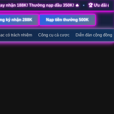
n 188K! Thưởng nạp đầu 350K! 🔥
•
🏆 Ưu đãi độc quyền
ng ký nhận 288K
Nạp tiền thưởng 500K
ạc có trách nhiệm
Công cụ cá cược
Diễn đàn cộng đồng