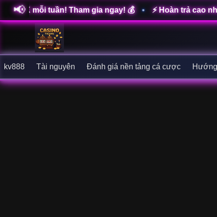
📢
 mỗi tuần! Tham gia ngay! 💰
•
⚡ Hoàn trả cao nhất thị 
kv888
Tài nguyên
Đánh giá nền tảng cá cược
Hướng 