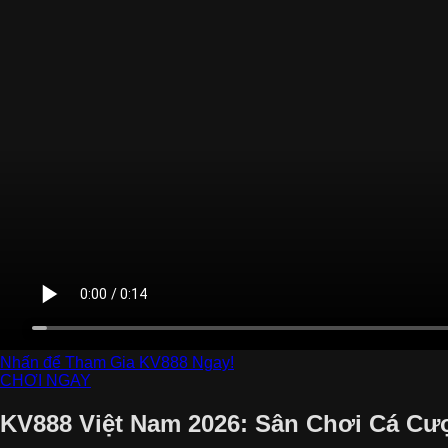
Nhấn để Tham Gia KV888 Ngay!
CHƠI NGAY
KV888 Việt Nam 2026: Sân Chơi Cá Cượ