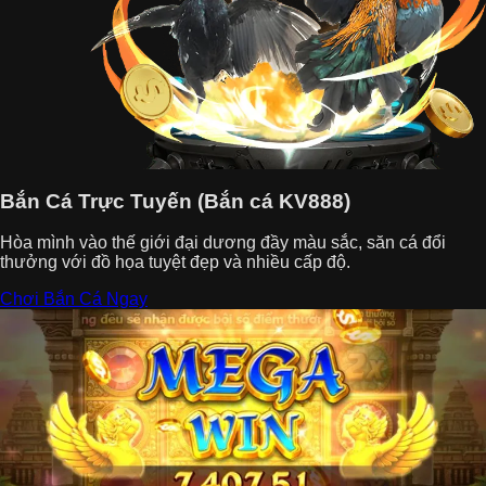
Bắn Cá Trực Tuyến (Bắn cá KV888)
Hòa mình vào thế giới đại dương đầy màu sắc, săn cá đổi
thưởng với đồ họa tuyệt đẹp và nhiều cấp độ.
Chơi Bắn Cá Ngay