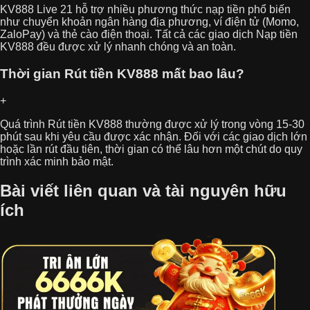
KV888 Live 21 hỗ trợ nhiều phương thức nạp tiền phổ biến
như chuyển khoản ngân hàng địa phương, ví điện tử (Momo,
ZaloPay) và thẻ cào điện thoại. Tất cả các giao dịch Nạp tiền
KV888 đều được xử lý nhanh chóng và an toàn.
Thời gian Rút tiền KV888 mất bao lâu?
+
Quá trình Rút tiền KV888 thường được xử lý trong vòng 15-30
phút sau khi yêu cầu được xác nhận. Đối với các giao dịch lớn
hoặc lần rút đầu tiên, thời gian có thể lâu hơn một chút do quy
trình xác minh bảo mật.
Bài viết liên quan và tài nguyên hữu
ích