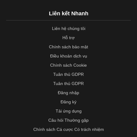
Liên kết Nhanh
Liên hệ chúng tôi
Hỗ trợ
Chính sách bảo mật
Điều khoản dịch vụ
Chính sách Cookie
Tuân thủ GDPR
Tuân thủ GDPR
Đăng nhập
Đăng ký
Tải ứng dụng
Câu hỏi Thường gặp
Chính sách Cá cược Có trách nhiệm