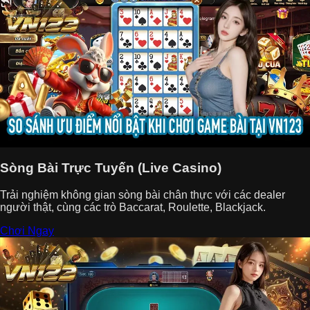
Sòng Bài Trực Tuyến (Live Casino)
Trải nghiệm không gian sòng bài chân thực với các dealer
người thật, cùng các trò Baccarat, Roulette, Blackjack.
Chơi Ngay