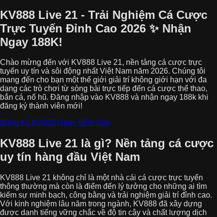
KV888 Live 21 - Trải Nghiệm Cá Cược
Trực Tuyến Đỉnh Cao 2026 ✨ Nhận
Ngay 188K!
Chào mừng đến với KV888 Live 21, nền tảng cá cược trực
tuyến uy tín và sôi động nhất Việt Nam năm 2026. Chúng tôi
mang đến cho bạn một thế giới giải trí không giới hạn với đa
dạng các trò chơi từ sòng bài trực tiếp đến cá cược thể thao,
bắn cá, nổ hũ. Đăng nhập vào KV888 và nhận ngay 188k khi
đăng ký thành viên mới!
Đăng Ký KV888 Ngay Hôm Nay
KV888 Live 21 là gì? Nền tảng cá cược
uy tín hàng đầu Việt Nam
KV888 Live 21 không chỉ là một nhà cái cá cược trực tuyến
thông thường mà còn là điểm đến lý tưởng cho những ai tìm
kiếm sự minh bạch, công bằng và trải nghiệm giải trí đỉnh cao.
Với kinh nghiệm lâu năm trong ngành, KV888 đã xây dựng
được danh tiếng vững chắc về độ tin cậy và chất lượng dịch