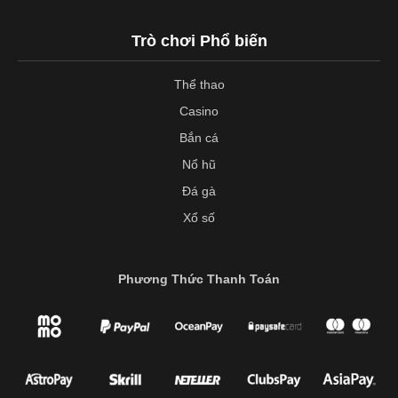
Trò chơi Phổ biến
Thể thao
Casino
Bắn cá
Nổ hũ
Đá gà
Xổ số
Phương Thức Thanh Toán