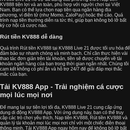
KV888 tiện lợi và an toàn, phù hợp với người chơi tại Việt
Nam. Bạn có thể lựa chọn nạp tiền qua ngân hàng địa
phương, ví điện tử (như Momo, ZaloPay) hoặc thẻ cào. Quá
trình nạp tiền thường diễn ra tức thì, giúp bạn không bỏ lỡ bất
kỳ cơ hội cá cược nào.
Rút tiền KV888 dễ dàng
Quá trình Rút tiền KV888 tại KV888 Live 21 được tối ưu hóa để
đảm bảo sự nhanh chóng và minh bạch. Chỉ cần thực hiện vài
thao tác đơn giản trên tài khoản, tiền sẽ được chuyển về tài
khoản ngân hàng của bạn trong thời gian ngắn nhất. Chúng tôi
cam kết không có phí ẩn và hỗ trợ 24/7 để giải đáp mọi thắc
mắc của bạn.
Tải KV888 App - Trải nghiệm cá cược
mọi lúc mọi nơi
Để mang lại sự tiện lợi tối đa, KV888 Live 21 cung cấp ứng
dụng di động KV888 App. Với ứng dụng này, bạn có thể truy
cập các trò chơi yêu thích, Nạp tiền KV888, Rút tiền KV888 và
quản lý tài khoản mọi lúc mọi nơi chỉ với một chiếc điện thoại
thông minh. Tải KV888 App ngay hôm nay để không bỏ lỡ bất