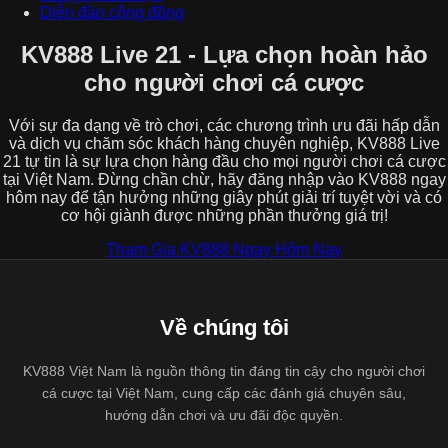
Diễn đàn cộng đồng
KV888 Live 21 - Lựa chọn hoàn hảo
cho người chơi cá cược
Với sự đa dạng về trò chơi, các chương trình ưu đãi hấp dẫn
và dịch vụ chăm sóc khách hàng chuyên nghiệp, KV888 Live
21 tự tin là sự lựa chọn hàng đầu cho mọi người chơi cá cược
tại Việt Nam. Đừng chần chừ, hãy đăng nhập vào KV888 ngay
hôm nay để tận hưởng những giây phút giải trí tuyệt vời và có
cơ hội giành được những phần thưởng giá trị!
Tham Gia KV888 Ngay Hôm Nay
Về chúng tôi
KV888 Việt Nam là nguồn thông tin đáng tin cậy cho người chơi
cá cược tại Việt Nam, cung cấp các đánh giá chuyên sâu,
hướng dẫn chơi và ưu đãi độc quyền.