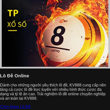
Lô Đề Online
Dành cho những người yêu thích lô đề, KV888 cung cấp nền
tảng cá cược lô đề trực tuyến với nhiều hình thức cược đa
dạng và tỷ lệ ăn cao. Trải nghiệm lô đề online chuyên nghiệp
và an toàn tại KV888.
Chơi Ngay Lô Đề