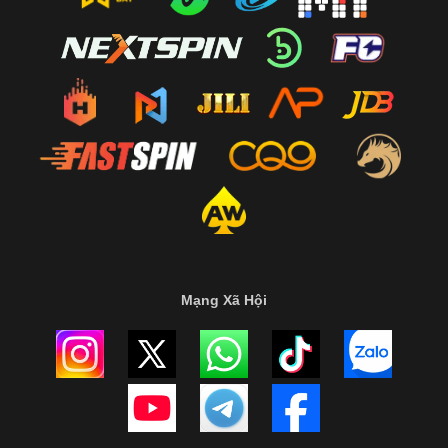
Mạng Xã Hội