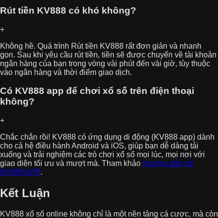
Rút tiền KV888 có khó không?
+
Không hề. Quá trình Rút tiền KV888 rất đơn giản và nhanh
gọn. Sau khi yêu cầu rút tiền, tiền sẽ được chuyển về tài khoản
ngân hàng của bạn trong vòng vài phút đến vài giờ, tùy thuộc
vào ngân hàng và thời điểm giao dịch.
Có KV888 app để chơi xổ số trên điện thoại
không?
+
Chắc chắn rồi! KV888 có ứng dụng di động (KV888 app) dành
cho cả hệ điều hành Android và iOS, giúp bạn dễ dàng tải
xuống và trải nghiệm các trò chơi xổ số mọi lúc, mọi nơi với
giao diện tối ưu và mượt mà. Tham khảo
Hướng dẫn tải
KV888 APP
.
Kết Luận
KV888 xổ số online không chỉ là một nền tảng cá cược, mà còn