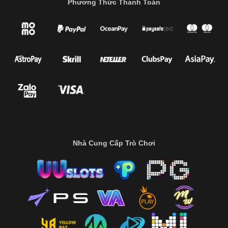
Phương Thức Thanh Toán
Nhà Cung Cấp Trò Chơi