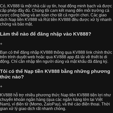
Có, KV888 là một nhà cái uy tín, hoạt động minh bạch và được
cấp phép đầy đủ. Chúng tôi cam kết mang đến môi trường cá
cược công bằng và an toàn cho tất cả người chơi. Các giao
dịch Nạp tiền KV888 và Rút tiền KV888 đều được xử lý nhanh
chóng và bảo mật.
Làm thế nào để đăng nhập vào KV888?
+
Bạn có thể đăng nhập KV888 thông qua KV888 link chính thức
trên trình duyệt web hoặc qua KV888 app đã tải về thiết bị di
động. Chỉ cần nhập tên người dùng và mật khẩu đã đăng ký.
Tôi có thể Nạp tiền KV888 bằng những phương
thức nào?
+
KV888 hỗ trợ nhiều phương thức Nạp tiền KV888 tiện lợi như
chuyển khoản ngân hàng (qua các ngân hàng lớn tại Việt
Nam), ví điện tử (Momo, ZaloPay), và thẻ cào điện thoại. Thời
gian xử lý giao dịch rất nhanh chóng.