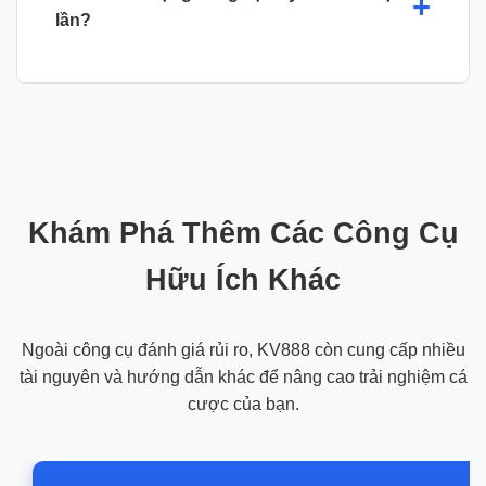
+
lần?
Khám Phá Thêm Các Công Cụ
Hữu Ích Khác
Ngoài công cụ đánh giá rủi ro, KV888 còn cung cấp nhiều
tài nguyên và hướng dẫn khác để nâng cao trải nghiệm cá
cược của bạn.