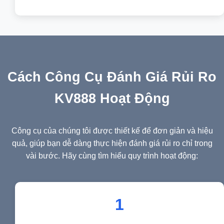
Cách Công Cụ Đánh Giá Rủi Ro
KV888 Hoạt Động
Công cụ của chúng tôi được thiết kế để đơn giản và hiệu
quả, giúp bạn dễ dàng thực hiện đánh giá rủi ro chỉ trong
vài bước. Hãy cùng tìm hiểu quy trình hoạt động:
1