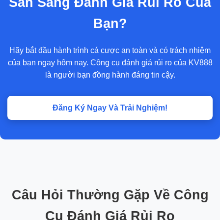
Sẵn Sàng Đánh Giá Rủi Ro Của
Bạn?
Hãy bắt đầu hành trình cá cược an toàn và có trách nhiệm
của bạn ngay hôm nay. Công cụ đánh giá rủi ro của KV888
là người bạn đồng hành đáng tin cậy.
Đăng Ký Ngay Và Trải Nghiệm!
Câu Hỏi Thường Gặp Về Công
Cụ Đánh Giá Rủi Ro