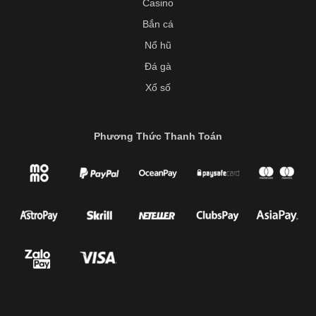
Casino
Bắn cá
Nổ hũ
Đá gà
Xổ số
Phương Thức Thanh Toán