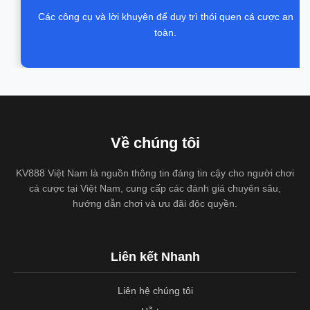
Các công cụ và lời khuyên để duy trì thói quen cá cược an
toàn.
Về chúng tôi
KV888 Việt Nam là nguồn thông tin đáng tin cậy cho người chơi
cá cược tại Việt Nam, cung cấp các đánh giá chuyên sâu,
hướng dẫn chơi và ưu đãi độc quyền.
Liên kết Nhanh
Liên hệ chúng tôi