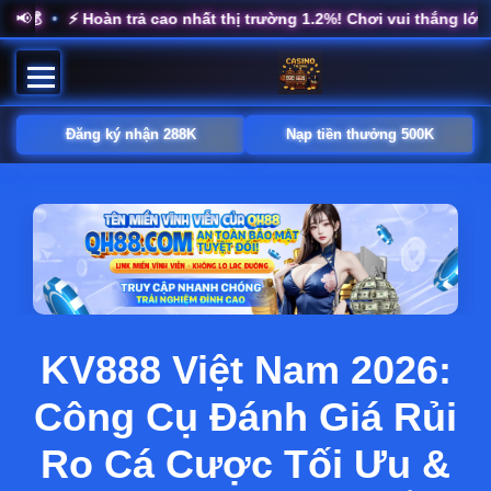
📢
⚡ Hoàn trả cao nhất thị trường 1.2%! Chơi vui thắng lớn! ⭐
•

Đăng ký nhận 288K
Nạp tiền thưởng 500K
KV888 Việt Nam 2026:
Công Cụ Đánh Giá Rủi
Ro Cá Cược Tối Ưu &