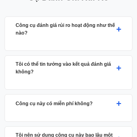
Công cụ đánh giá rủi ro hoạt động như thế
+
nào?
Tôi có thể tin tưởng vào kết quả đánh giá
+
không?
+
Công cụ này có miễn phí không?
Tôi nên sử dụng công cụ này bao lâu một