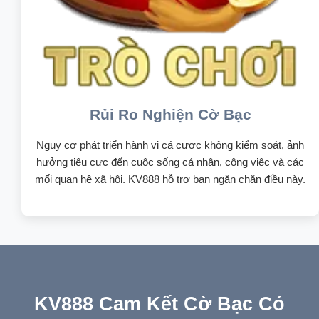
Rủi Ro Nghiện Cờ Bạc
Nguy cơ phát triển hành vi cá cược không kiểm soát, ảnh
hưởng tiêu cực đến cuộc sống cá nhân, công việc và các
mối quan hệ xã hội. KV888 hỗ trợ bạn ngăn chặn điều này.
KV888 Cam Kết Cờ Bạc Có