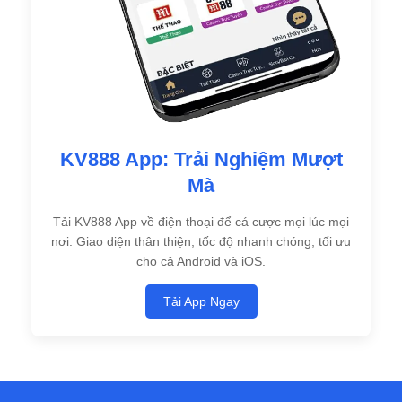
KV888 App: Trải Nghiệm Mượt
Mà
Tải KV888 App về điện thoại để cá cược mọi lúc mọi
nơi. Giao diện thân thiện, tốc độ nhanh chóng, tối ưu
cho cả Android và iOS.
Tải App Ngay