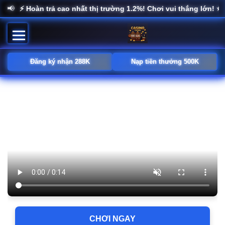
📢
n trả cao nhất thị trường 1.2%! Chơi vui thắng lớn! ⭐
•
🎁 Đăng
Đăng ký nhận 288K
Nạp tiền thưởng 500K
CHƠI NGAY