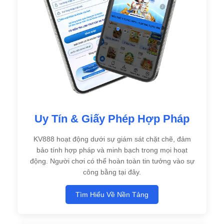
Uy Tín & Giấy Phép Hợp Pháp
KV888 hoạt động dưới sự giám sát chặt chẽ, đảm
bảo tính hợp pháp và minh bạch trong mọi hoạt
động. Người chơi có thể hoàn toàn tin tưởng vào sự
công bằng tại đây.
Tìm Hiểu Về Nền Tảng