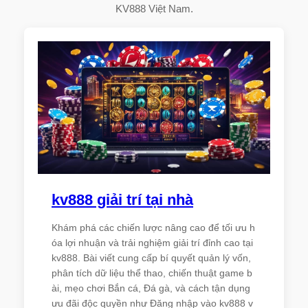
KV888 Việt Nam.
kv888 giải trí tại nhà
Khám phá các chiến lược nâng cao để tối ưu h
óa lợi nhuận và trải nghiệm giải trí đỉnh cao tại
kv888. Bài viết cung cấp bí quyết quản lý vốn,
phân tích dữ liệu thể thao, chiến thuật game b
ài, mẹo chơi Bắn cá, Đá gà, và cách tận dụng
ưu đãi độc quyền như Đăng nhập vào kv888 v