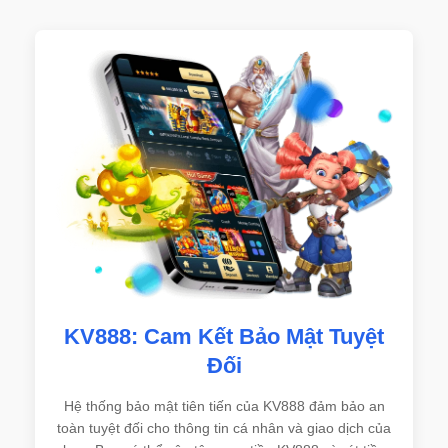
KV888: Cam Kết Bảo Mật Tuyệt
Đối
Hệ thống bảo mật tiên tiến của KV888 đảm bảo an
toàn tuyệt đối cho thông tin cá nhân và giao dịch của