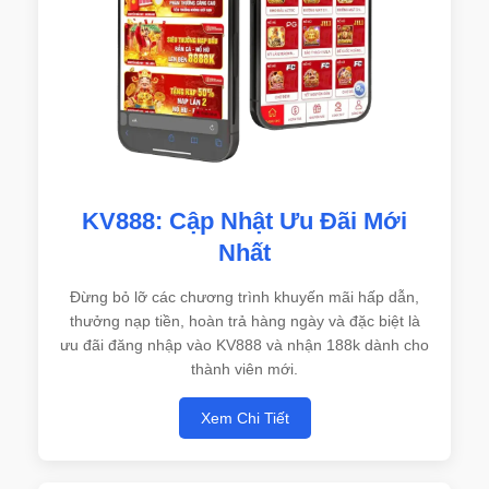
KV888: Cập Nhật Ưu Đãi Mới
Nhất
Đừng bỏ lỡ các chương trình khuyến mãi hấp dẫn,
thưởng nạp tiền, hoàn trả hàng ngày và đặc biệt là
ưu đãi đăng nhập vào KV888 và nhận 188k dành cho
thành viên mới.
Xem Chi Tiết