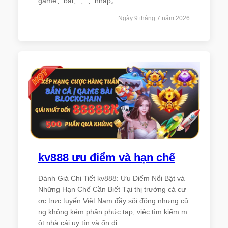
game、bài、、、nhập。
Ngày 9 tháng 7 năm 2026
kv888 ưu điểm và hạn chế
Đánh Giá Chi Tiết kv888: Ưu Điểm Nổi Bật và
Những Hạn Chế Cần Biết Tại thị trường cá cư
ợc trực tuyến Việt Nam đầy sôi động nhưng cũ
ng không kém phần phức tạp, việc tìm kiếm m
ột nhà cái uy tín và ổn đị