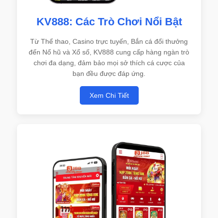
KV888: Các Trò Chơi Nổi Bật
Từ Thể thao, Casino trực tuyến, Bắn cá đổi thưởng
đến Nổ hũ và Xổ số, KV888 cung cấp hàng ngàn trò
chơi đa dạng, đảm bảo mọi sở thích cá cược của
bạn đều được đáp ứng.
Xem Chi Tiết