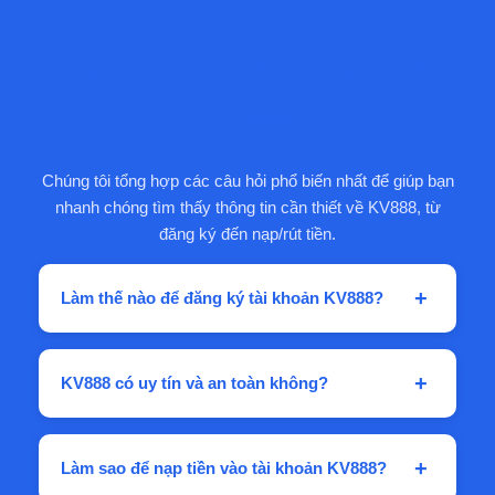
Câu Hỏi Thường Gặp Về
KV888
Chúng tôi tổng hợp các câu hỏi phổ biến nhất để giúp bạn
nhanh chóng tìm thấy thông tin cần thiết về KV888, từ
đăng ký đến nạp/rút tiền.
+
Làm thế nào để đăng ký tài khoản KV888?
+
KV888 có uy tín và an toàn không?
+
Làm sao để nạp tiền vào tài khoản KV888?