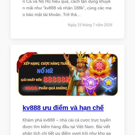
n Cá và Nổ Hũ hiệu quả, cách tận dụng khuyế
n mãi như “kv888 và nhận 188k”, cùng các mẹ
o bảo mật tài khoản. Trở thà...
Ngày 15 tháng 7 năm 2026
kv888 ưu điểm và hạn chế
Khám phá kv888 – nhà cái cá cược trực tuyến
được tìm kiếm hàng đầu tại Việt Nam. Bài viết
phân tích chi tiết ưu điểm vượt trội như kho ga