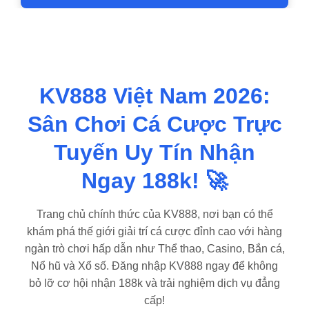
KV888 Việt Nam 2026:
Sân Chơi Cá Cược Trực
Tuyến Uy Tín Nhận
Ngay 188k! 🚀
Trang chủ chính thức của KV888, nơi bạn có thể
khám phá thế giới giải trí cá cược đỉnh cao với hàng
ngàn trò chơi hấp dẫn như Thể thao, Casino, Bắn cá,
Nổ hũ và Xổ số. Đăng nhập KV888 ngay để không
bỏ lỡ cơ hội nhận 188k và trải nghiệm dịch vụ đẳng
cấp!