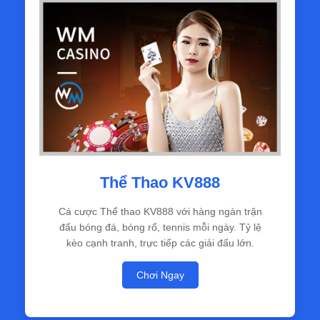
Thể Thao KV888
Cá cược Thể thao KV888 với hàng ngàn trận
đấu bóng đá, bóng rổ, tennis mỗi ngày. Tỷ lệ
kèo cạnh tranh, trực tiếp các giải đấu lớn.
Chơi Ngay