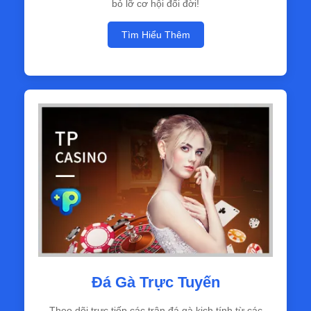
bỏ lỡ cơ hội đổi đời!
Tìm Hiểu Thêm
Đá Gà Trực Tuyến
Theo dõi trực tiếp các trận đá gà kịch tính từ các