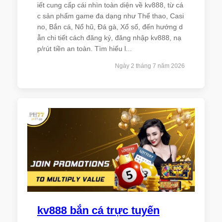
iết cung cấp cái nhìn toàn diện về kv888, từ cá
c sản phẩm game đa dạng như Thể thao, Casi
no, Bắn cá, Nổ hũ, Đá gà, Xổ số, đến hướng d
ẫn chi tiết cách đăng ký, đăng nhập kv888, nạ
p/rút tiền an toàn. Tìm hiểu l...
Ngày 2 tháng 7 năm 2026
kv888 bắn cá trực tuyến