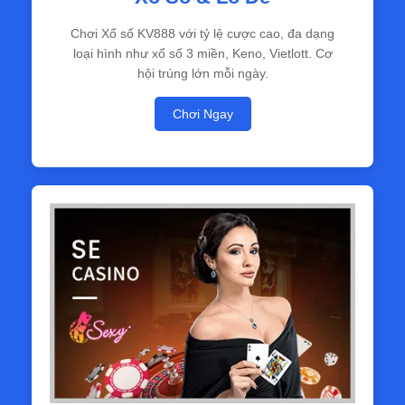
Chơi Xổ số KV888 với tỷ lệ cược cao, đa dạng
loại hình như xổ số 3 miền, Keno, Vietlott. Cơ
hội trúng lớn mỗi ngày.
Chơi Ngay