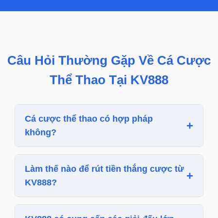
Câu Hỏi Thường Gặp Về Cá Cược
Thể Thao Tại KV888
Cá cược thể thao có hợp pháp
+
không?
Làm thế nào để rút tiền thắng cược từ
+
KV888?