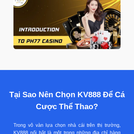
Tại Sao Nên Chọn KV888 Để Cá
Cược Thể Thao?
Trong vô vàn lựa chọn nhà cái trên thị trường,
KV888 nổi bật là một trong những địa chỉ hàng