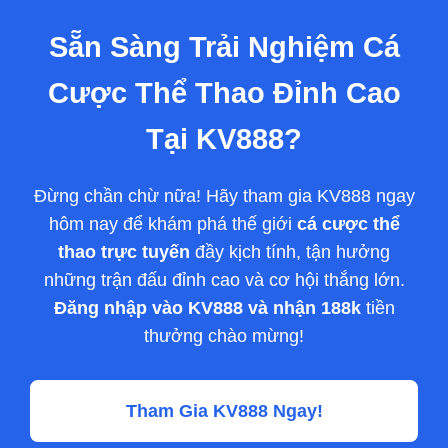
Sẵn Sàng Trải Nghiệm Cá
Cược Thể Thao Đỉnh Cao
Tại KV888?
Đừng chần chừ nữa! Hãy tham gia KV888 ngay
hôm nay để khám phá thế giới
cá cược thể
thao trực tuyến
đầy kịch tính, tận hưởng
những trận đấu đỉnh cao và cơ hội thắng lớn.
Đăng nhập vào KV888 và nhận 188k
tiền
thưởng chào mừng!
Tham Gia KV888 Ngay!