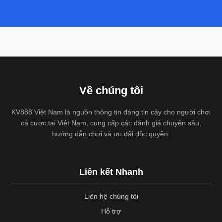
Về chúng tôi
KV888 Việt Nam là nguồn thông tin đáng tin cậy cho người chơi
cá cược tại Việt Nam, cung cấp các đánh giá chuyên sâu,
hướng dẫn chơi và ưu đãi độc quyền.
Liên kết Nhanh
Liên hệ chúng tôi
Hỗ trợ