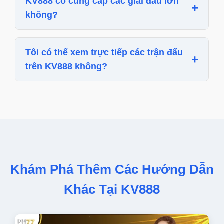
KV888 có cung cấp các giải đấu lớn
+
không?
Tôi có thể xem trực tiếp các trận đấu
+
trên KV888 không?
Khám Phá Thêm Các Hướng Dẫn
Khác Tại KV888