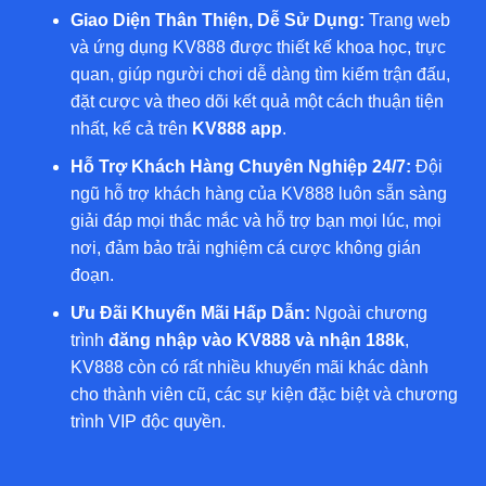
Giao Diện Thân Thiện, Dễ Sử Dụng:
Trang web
và ứng dụng KV888 được thiết kế khoa học, trực
quan, giúp người chơi dễ dàng tìm kiếm trận đấu,
đặt cược và theo dõi kết quả một cách thuận tiện
nhất, kể cả trên
KV888 app
.
Hỗ Trợ Khách Hàng Chuyên Nghiệp 24/7:
Đội
ngũ hỗ trợ khách hàng của KV888 luôn sẵn sàng
giải đáp mọi thắc mắc và hỗ trợ bạn mọi lúc, mọi
nơi, đảm bảo trải nghiệm cá cược không gián
đoạn.
Ưu Đãi Khuyến Mãi Hấp Dẫn:
Ngoài chương
trình
đăng nhập vào KV888 và nhận 188k
,
KV888 còn có rất nhiều khuyến mãi khác dành
cho thành viên cũ, các sự kiện đặc biệt và chương
trình VIP độc quyền.