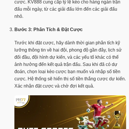
cược. KV888 cung cấp tỷ lệ kèo cho hàng ngàn trận
đấu mỗi ngày, từ các giải đấu lớn đến các giải đấu
nhỏ.
Bước 3: Phân Tích & Đặt Cược
Trước khi đặt cược, hãy dành thời gian phân tích kỹ
lưỡng thông tin về hai đội, phong độ gần đây, lịch sử
đối đầu, đội hình dự kiến, và các yếu tố khác có thể
ảnh hưởng đến kết quả trận đấu. Sau khi đã có dự
đoán, chọn loại kèo cược bạn muốn và nhập số tiền
cược. Hệ thống sẽ hiển thị số tiền thắng cược dự kiến.
Xác nhận đặt cược và chờ đợi kết quả.