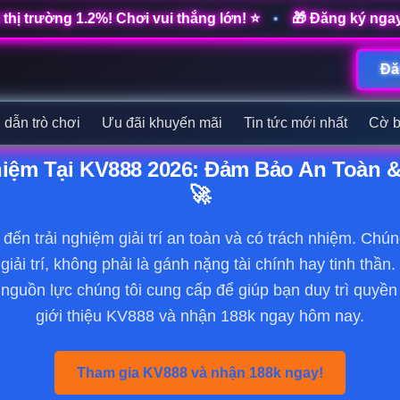
ường 1.2%! Chơi vui thắng lớn! ⭐
•
🎁 Đăng ký ngay nhận
Đă
dẫn trò chơi
Ưu đãi khuyến mãi
Tin tức mới nhất
Cờ b
iệm Tại KV888 2026: Đảm Bảo An Toàn 
🚀
n trải nghiệm giải trí an toàn và có trách nhiệm. Chún
giải trí, không phải là gánh nặng tài chính hay tinh thầ
nguồn lực chúng tôi cung cấp để giúp bạn duy trì quyền
giới thiệu KV888 và nhận 188k ngay hôm nay.
Tham gia KV888 và nhận 188k ngay!