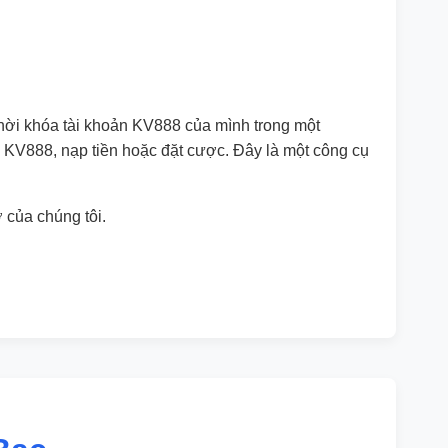
thời khóa tài khoản KV888 của mình trong một
ào KV888, nạp tiền hoặc đặt cược. Đây là một công cụ
 của chúng tôi.