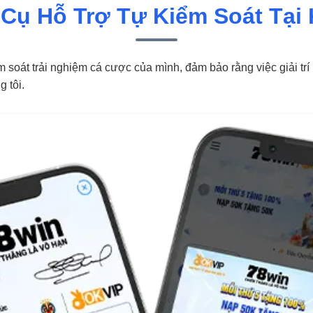
Cụ Hỗ Trợ Tự Kiểm Soát Tại
soát trải nghiệm cá cược của mình, đảm bảo rằng việc giải trí
 tôi.