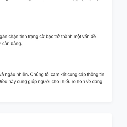
găn chặn tình trạng cờ bạc trở thành một vấn đề
ự cân bằng.
và ngẫu nhiên. Chúng tôi cam kết cung cấp thông tin
. Điều này cũng giúp người chơi hiểu rõ hơn về đăng