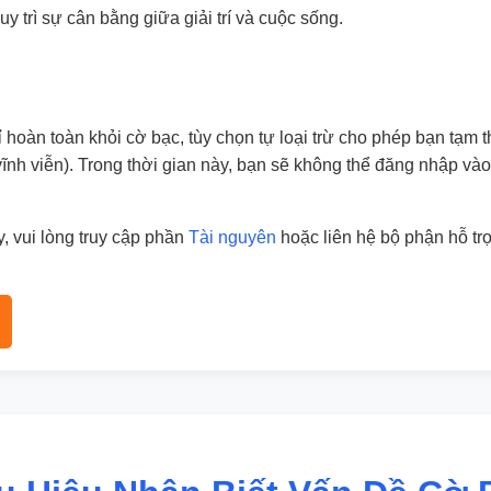
y trì sự cân bằng giữa giải trí và cuộc sống.
hoàn toàn khỏi cờ bạc, tùy chọn tự loại trừ cho phép bạn tạm 
 vĩnh viễn). Trong thời gian này, bạn sẽ không thể đăng nhập v
ày, vui lòng truy cập phần
Tài nguyên
hoặc liên hệ bộ phận hỗ trợ