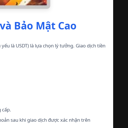
 và Bảo Mật Cao
ếu là USDT) là lựa chọn lý tưởng. Giao dịch tiền
g cấp.
oản sau khi giao dịch được xác nhận trên