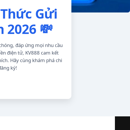
 Thức Gửi
 2026 💸
 chóng, đáp ứng mọi nhu cầu
iền điện tử, KV888 cam kết
thích. Hãy cùng khám phá chi
đăng ký!