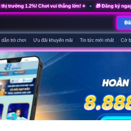
ờng 1.2%! Chơi vui thắng lớn! ⭐
•
🎁 Đăng ký ngay nhận 1
Đă
dẫn trò chơi
Ưu đãi khuyến mãi
Tin tức mới nhất
Cờ b