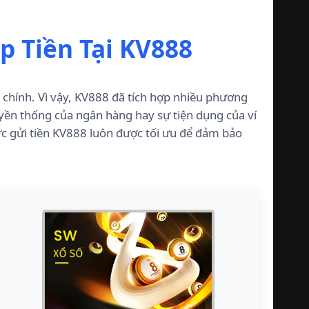
p Tiền Tại KV888
ài chính. Vì vậy, KV888 đã tích hợp nhiều phương
uyền thống của ngân hàng hay sự tiện dụng của ví
hức gửi tiền KV888 luôn được tối ưu để đảm bảo