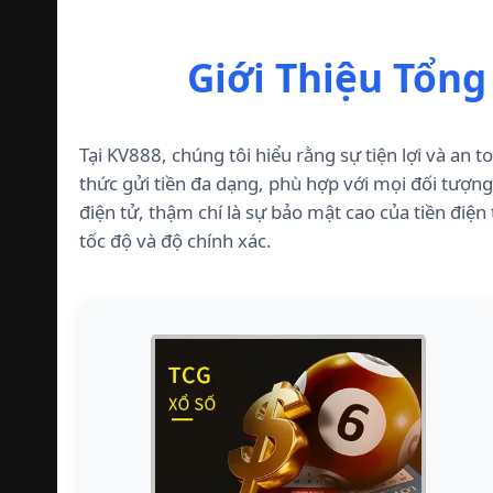
Giới Thiệu Tổng
Tại KV888, chúng tôi hiểu rằng sự tiện lợi và an 
thức gửi tiền đa dạng, phù hợp với mọi đối tượng
điện tử, thậm chí là sự bảo mật cao của tiền điệ
tốc độ và độ chính xác.