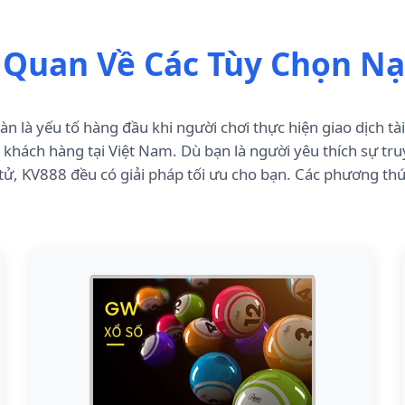
 Quan Về Các Tùy Chọn Nạ
toàn là yếu tố hàng đầu khi người chơi thực hiện giao dịch t
 khách hàng tại Việt Nam. Dù bạn là người yêu thích sự tr
n tử, KV888 đều có giải pháp tối ưu cho bạn. Các phương t