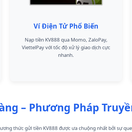
Ví Điện Tử Phổ Biến
Nạp tiền KV888 qua Momo, ZaloPay,
ViettelPay với tốc độ xử lý giao dịch cực
nhanh.
àng – Phương Pháp Truyề
ng thức gửi tiền KV888 được ưa chuộng nhất bởi sự quen 