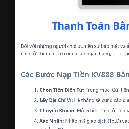
Thanh Toán Bằn
Đối với những người chơi ưu tiên sự bảo mật và ẩ
điện tử không qua trung gian ngân hàng, giúp tăn
Các Bước Nạp Tiền KV888 Bằ
Chọn Tiền Điện Tử:
Trong mục 'Gửi tiền'
Lấy Địa Chỉ Ví:
Hệ thống sẽ cung cấp địa 
Chuyển Khoản:
Mở ví tiền điện tử cá n
Xác Nhận:
Nhập mã giao dịch (TxID) vào
blockchain.