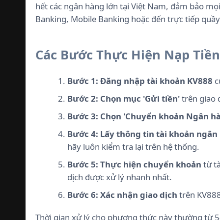
hết các ngân hàng lớn tại Việt Nam, đảm bảo mọi
Banking, Mobile Banking hoặc đến trực tiếp quầy 
Các Bước Thực Hiện Nạp Tiề
Bước 1: Đăng nhập tài khoản KV888
c
Bước 2: Chọn mục 'Gửi tiền'
trên giao 
Bước 3: Chọn 'Chuyển khoản Ngân h
Bước 4: Lấy thông tin tài khoản ngân
hãy luôn kiểm tra lại trên hệ thống.
Bước 5: Thực hiện chuyển khoản
từ t
dịch được xử lý nhanh nhất.
Bước 6: Xác nhận giao dịch
trên KV888 
Thời gian xử lý cho phương thức này thường từ 5