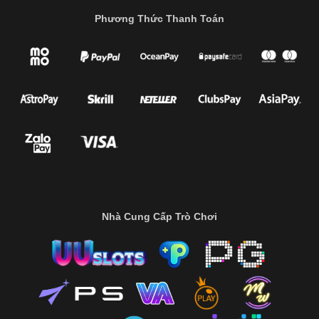
Phương Thức Thanh Toán
Nhà Cung Cấp Trò Chơi