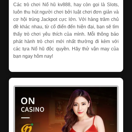
Các trò chơi Nổ hũ kv888, hay còn gọi là Slots,
luôn thu hút người chơi bởi luật chơi đơn giản và
cơ hội trúng Jackpot cực lớn. Với hàng trăm chủ
đề khác nhau, từ cổ điển đến hiện đại, bạn sẽ tìm
thấy trò chơi yêu thích của mình. Mỗi thông báo
phát hành trò chơi mới nhất thường đi kèm với
các tựa Nổ hũ độc quyền. Hãy thử vận may của
bạn ngay hôm nay!