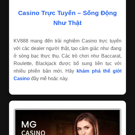
Casino Trực Tuyến – Sống Động
Như Thật
KV888 mang đến trải nghiệm Casino trực tuyến
với các dealer người thật, tạo cảm giác như đang
ở sòng bạc thực thụ. Các trò chơi như Baccarat,
Roulette, Blackjack được bổ sung liên tục với
nhiều phiên bản mới. Hãy
khám phá thế giới
Casino
đầy mê hoặc này.