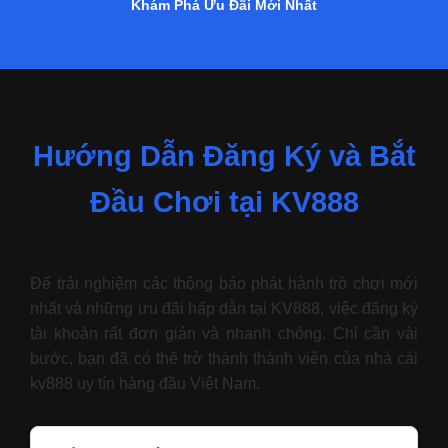
Khám Phá Ưu Đãi Mới Nhất
Hướng Dẫn Đăng Ký và Bắt
Đầu Chơi tại KV888
Để trải nghiệm các thông báo phát hành trò chơi mới
nhất và những ưu đãi hấp dẫn tại KV888, việc đăng ký
tài khoản rất đơn giản và nhanh chóng. Chỉ cần vài
bước, bạn đã có thể trở thành thành viên của nhà cái
kv888 uy tín hàng đầu Việt Nam.