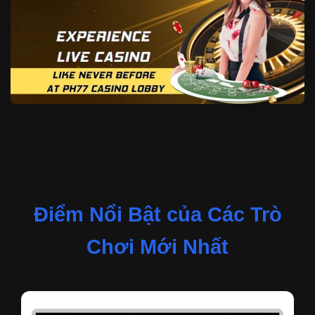
Điểm Nổi Bật của Các Trò
Chơi Mới Nhất