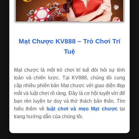
Mạt Chược KV888 – Trò Chơi Trí
Tuệ
Mạt chược là một trò chơi trí tuệ đòi hỏi sự tính
toán và chiến lược. Tại KV888, chúng tôi cung
cấp nhiều phiên bản Mạt chược với giao diện đẹp
mắt và luật chơi rõ ràng. Đây là cơ hội tuyệt vời để
bạn rèn luyện tư duy và thử thách bản thân. Tìm
hiểu thêm về
luật chơi và mẹo Mạt chược
tại
trang hướng dẫn của chúng tôi.