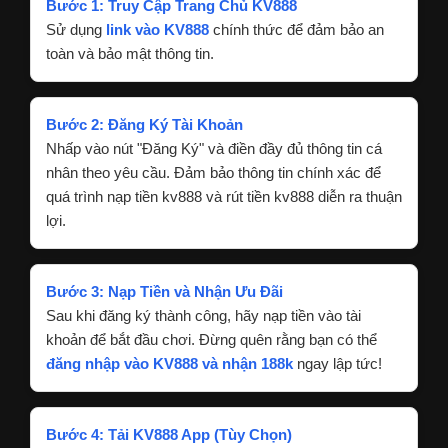
Bước 1: Truy Cập Trang Chủ KV888
Sử dụng
link vào KV888
chính thức để đảm bảo an
toàn và bảo mật thông tin.
Bước 2: Đăng Ký Tài Khoản
Nhấp vào nút "Đăng Ký" và điền đầy đủ thông tin cá
nhân theo yêu cầu. Đảm bảo thông tin chính xác để
quá trình nạp tiền kv888 và rút tiền kv888 diễn ra thuận
lợi.
Bước 3: Nạp Tiền và Nhận Ưu Đãi
Sau khi đăng ký thành công, hãy nạp tiền vào tài
khoản để bắt đầu chơi. Đừng quên rằng bạn có thể
đăng nhập vào KV888 và nhận 188k
ngay lập tức!
Bước 4: Tải KV888 App (Tùy Chọn)