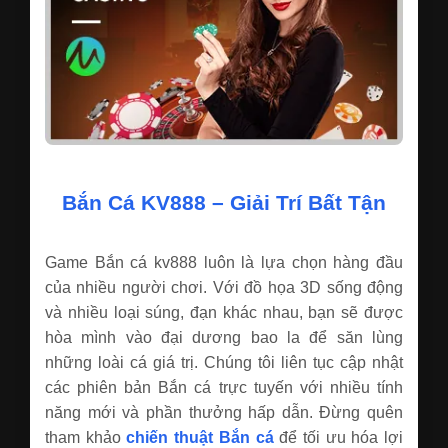
Bắn Cá KV888 – Giải Trí Bất Tận
Game Bắn cá kv888 luôn là lựa chọn hàng đầu
của nhiều người chơi. Với đồ họa 3D sống động
và nhiều loại súng, đạn khác nhau, bạn sẽ được
hòa mình vào đại dương bao la để săn lùng
những loài cá giá trị. Chúng tôi liên tục cập nhật
các phiên bản Bắn cá trực tuyến với nhiều tính
năng mới và phần thưởng hấp dẫn. Đừng quên
tham khảo
chiến thuật Bắn cá
để tối ưu hóa lợi