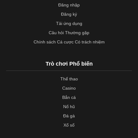
Đăng nhập
Đăng ký
Tải ứng dụng
Câu hỏi Thường gặp
Chính sách Cá cược Có trách nhiệm
Trò chơi Phổ biến
Thể thao
Casino
Bắn cá
Nổ hũ
Đá gà
Xổ số