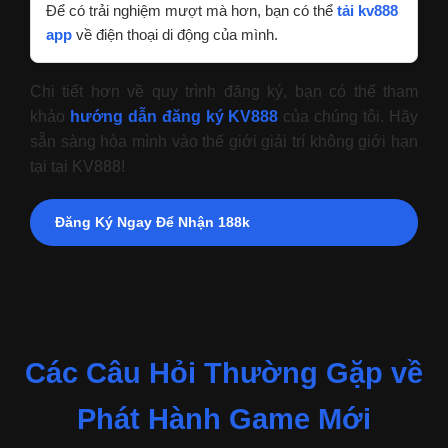
Để có trải nghiệm mượt mà hơn, bạn có thể
tải kv888
app
về điện thoại di động của mình.
Chi tiết hơn về quy trình đăng ký, bạn có thể tham
khảo
hướng dẫn đăng ký KV888
của chúng tôi. Hãy
sẵn sàng hòa mình vào thế giới giải trí không giới hạn
tại tại KV888!
Đăng Ký Ngay Để Nhận 188k
Các Câu Hỏi Thường Gặp về
Phát Hành Game Mới