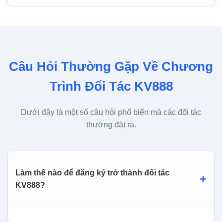
Câu Hỏi Thường Gặp Về Chương
Trình Đối Tác KV888
Dưới đây là một số câu hỏi phổ biến mà các đối tác
thường đặt ra.
Làm thế nào để đăng ký trở thành đối tác
+
KV888?