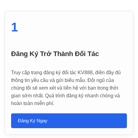
1
Đăng Ký Trở Thành Đối Tác
Truy cập trang đăng ký đối tác KV888, điền đầy đủ
thông tin yêu cầu và gửi biểu mẫu. Đội ngũ của
chúng tôi sẽ xem xét và liên hệ với bạn trong thời
gian sớm nhất. Quá trình đăng ký nhanh chóng và
hoàn toàn miễn phí.
Đăng Ký Ngay