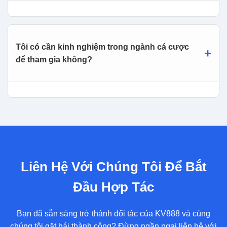
Tôi có cần kinh nghiệm trong ngành cá cược
+
để tham gia không?
Liên Hệ Với Chúng Tôi Để Bắt
Đầu Hợp Tác
Bạn đã sẵn sàng trở thành đối tác của KV888 và cùng
chúng tôi gặt hái thành công? Đừng ngần ngại liên hệ với