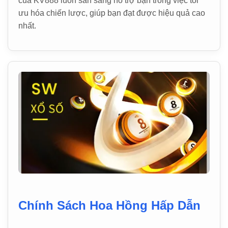
của KV888 luôn sẵn sàng hỗ trợ bạn trong việc tối
ưu hóa chiến lược, giúp bạn đạt được hiệu quả cao
nhất.
Chính Sách Hoa Hồng Hấp Dẫn