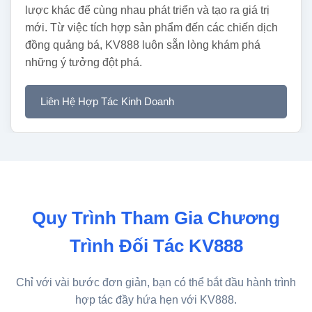
lược khác để cùng nhau phát triển và tạo ra giá trị
mới. Từ việc tích hợp sản phẩm đến các chiến dịch
đồng quảng bá, KV888 luôn sẵn lòng khám phá
những ý tưởng đột phá.
Liên Hệ Hợp Tác Kinh Doanh
Quy Trình Tham Gia Chương
Trình Đối Tác KV888
Chỉ với vài bước đơn giản, bạn có thể bắt đầu hành trình
hợp tác đầy hứa hẹn với KV888.