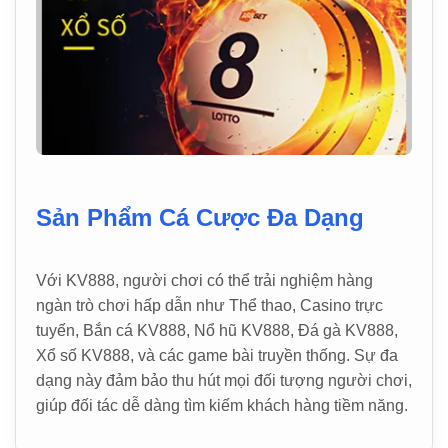
Sản Phẩm Cá Cược Đa Dạng
Với KV888, người chơi có thể trải nghiệm hàng
ngàn trò chơi hấp dẫn như Thể thao, Casino trực
tuyến, Bắn cá KV888, Nổ hũ KV888, Đá gà KV888,
Xổ số KV888, và các game bài truyền thống. Sự đa
dạng này đảm bảo thu hút mọi đối tượng người chơi,
giúp đối tác dễ dàng tìm kiếm khách hàng tiềm năng.