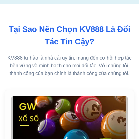
Tại Sao Nên Chọn KV888 Là Đối
Tác Tin Cậy?
KV888 tự hào là nhà cái uy tín, mang đến cơ hội hợp tác
bền vững và minh bạch cho mọi đối tác. Với chúng tôi,
thành công của bạn chính là thành công của chúng tôi.