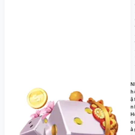
N
h
ậ
n
H
o
à