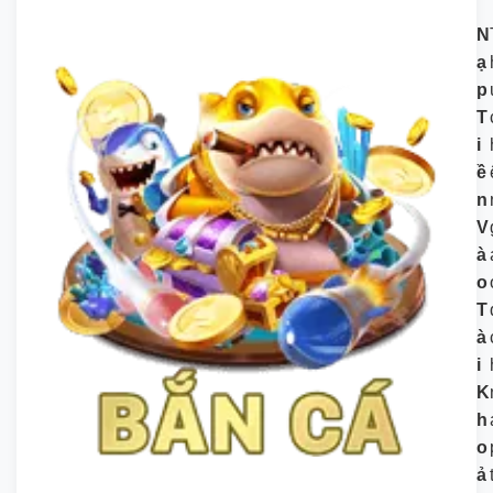
N
ạ
p
T
i
ề
n
V
à
o
T
à
i
K
h
o
ả