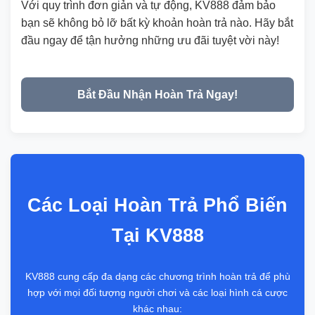
Với quy trình đơn giản và tự động, KV888 đảm bảo
bạn sẽ không bỏ lỡ bất kỳ khoản hoàn trả nào. Hãy bắt
đầu ngay để tận hưởng những ưu đãi tuyệt vời này!
Bắt Đầu Nhận Hoàn Trả Ngay!
Các Loại Hoàn Trả Phổ Biến
Tại KV888
KV888 cung cấp đa dạng các chương trình hoàn trả để phù
hợp với mọi đối tượng người chơi và các loại hình cá cược
khác nhau: