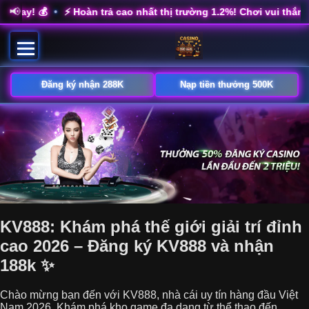
📢
y! 💰
•
⚡ Hoàn trả cao nhất thị trường 1.2%! Chơi vui thắng lớn!
Đăng ký nhận 288K
Nạp tiền thưởng 500K
KV888: Khám phá thế giới giải trí đỉnh
cao 2026 – Đăng ký KV888 và nhận
188k ✨
Chào mừng bạn đến với KV888, nhà cái uy tín hàng đầu Việt
Nam 2026. Khám phá kho game đa dạng từ thể thao đến