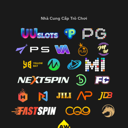
Nhà Cung Cấp Trò Chơi