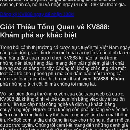
casino, bắn cá, nổ hũ và nhận ngay ưu đãi 188k khi tham gia.
Đăng ký KV888 ngay để nhận 188k!
Giới Thiệu Tổng Quan về KV888:
Khám phá sự khác biệt
Trong bối cảnh thị trường cá cược trực tuyến tại Việt Nam ngày
càng sôi động, việc tìm kiếm một nhà cái uy tín và ổn định là ưu
tiên hàng đầu của người chơi. KV888 tự hào là một trong
những nền tảng hàng đầu, mang đến trải nghiệm giải trí chất
lượng cao và đáng tin cậy. Chúng tôi không chỉ cung cấp một
loạt các trò chơi phong phú mà còn đảm bảo môi trường cá
cược an toàn, minh bạch cho mọi thành viên.
KV888: Khám
phá những giá trị cốt lõi mà chúng tôi mang lại.
Với sự biến động thường xuyên của các trang web cá cược,
KV888 đã khẳng định vị thế của mình bằng việc duy trì sự ổn
định, liên tục cập nhật công nghệ và dịch vụ khách hàng
chuyên nghiệp. Người chơi không còn phải lo lắng về việc tìm
kiếm các đường link thay thế hay lo ngại về tính bảo mật thông
tin. KV888.com là địa chỉ đáng tin cậy cho những ai đam mê cá
cược trực tuyến. Chúng tôi cam kết mang đến những đánh giá