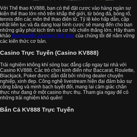
Với Thể thao KV888, bạn có thể đặt cược vào hàng ngàn sự
kiện thể thao lớn nhỏ trên khắp thế giới, từ bóng đá, bóng rổ,
tennis đến các môn thể thao điện tử. Tỷ lệ kèo hấp dẫn, cập
nhật liên tục và đa dạng loại hình cược sẽ mang đến cho bạn
những giây phút kịch tính và cơ hội chiến thắng lớn. Hãy tham
khảo
hướng dẫn cá cược thể thao
của chúng tôi để nắm vững
các kiến thức cơ bản.
Casino Trực Tuyến (Casino KV888)
Trải nghiệm không khí sòng bạc đẳng cấp ngay tại nhà với
Casino KV888. Các trò chơi kinh điển như Baccarat, Roulette,
Blackjack, Poker được dẫn dắt bởi những dealer chuyên
nghiệp, xinh đẹp. Công nghệ livestream hiện đại đảm bảo sự
công bằng và minh bạch tuyệt đối, mang lại cảm giác chân
thực như đang ở một casino thực thụ. Tham gia ngay để có
những trải nghiệm khó quên!
Bắn Cá KV888 Trực Tuyến