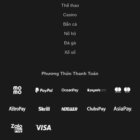
Thể thao
Casino
Bắn cá
Nổ hũ
Đá gà
Xổ số
Phương Thức Thanh Toán