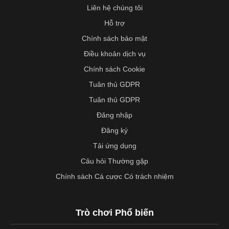
Liên hệ chúng tôi
Hỗ trợ
Chính sách bảo mật
Điều khoản dịch vụ
Chính sách Cookie
Tuân thủ GDPR
Tuân thủ GDPR
Đăng nhập
Đăng ký
Tải ứng dụng
Câu hỏi Thường gặp
Chính sách Cá cược Có trách nhiệm
Trò chơi Phổ biến