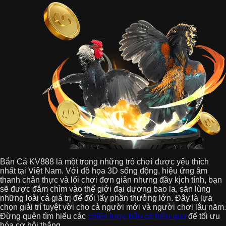
Bắn Cá KV888 là một trong những trò chơi được yêu thích
nhất tại Việt Nam. Với đồ họa 3D sống động, hiệu ứng âm
thanh chân thực và lối chơi đơn giản nhưng đầy kịch tính, bạn
sẽ được đắm chìm vào thế giới đại dương bao la, săn lùng
những loài cá giá trị để đổi lấy phần thưởng lớn. Đây là lựa
chọn giải trí tuyệt vời cho cả người mới và người chơi lâu năm.
Đừng quên tìm hiểu các
chiến lược bắn cá hiệu quả
để tối ưu
hóa cơ hội thắng.