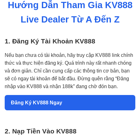
Hướng Dẫn Tham Gia KV888
Live Dealer Từ A Đến Z
1. Đăng Ký Tài Khoản KV888
Nếu bạn chưa có tài khoản, hãy truy cập KV888 link chính
thức và thực hiện đăng ký. Quá trình này rất nhanh chóng
và đơn giản. Chỉ cần cung cấp các thông tin cơ bản, bạn
sẽ có ngay tài khoản để bắt đầu. Đừng quên rằng “Đăng
nhập vào KV888 và nhận 188k” đang chờ đón bạn.
Đăng Ký KV888 Ngay
2. Nạp Tiền Vào KV888