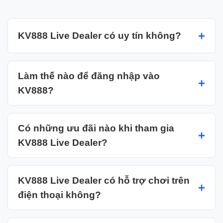
+
KV888 Live Dealer có uy tín không?
Làm thế nào để đăng nhập vào
+
KV888?
Có những ưu đãi nào khi tham gia
+
KV888 Live Dealer?
KV888 Live Dealer có hỗ trợ chơi trên
+
điện thoại không?