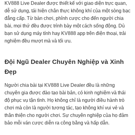
KV888 Live Dealer được thiết kế với giao diện trực quan,
dễ sử dụng, tái hiện chân thực không khí của một sòng bạc
đẳng cấp. Từ bàn chơi, phỉnh cược cho đến người chia
bài, mọi thứ đều được trình bày một cách sống động. Dù
bạn sử dụng máy tính hay KV888 app trên điện thoại, trải
nghiệm đều mượt mà và tối ưu.
Đội Ngũ Dealer Chuyên Nghiệp và Xinh
Đẹp
Người chia bài tại KV888 Live Dealer đều là những
chuyên gia được đào tạo bài bản, có kinh nghiệm và thái
độ phục vụ tận tình. Họ không chỉ là người điều hành trò
chơi mà còn là người tương tác, tạo không khí vui vẻ và
thân thiện cho người chơi. Sự chuyên nghiệp của họ đảm
bảo mỗi ván cược diễn ra công bằng và hấp dẫn.