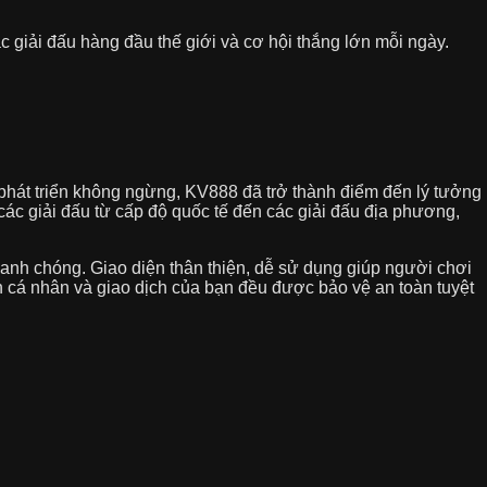
 giải đấu hàng đầu thế giới và cơ hội thắng lớn mỗi ngày.
 phát triển không ngừng, KV888 đã trở thành điểm đến lý tưởng
ác giải đấu từ cấp độ quốc tế đến các giải đấu địa phương,
nhanh chóng. Giao diện thân thiện, dễ sử dụng giúp người chơi
tin cá nhân và giao dịch của bạn đều được bảo vệ an toàn tuyệt