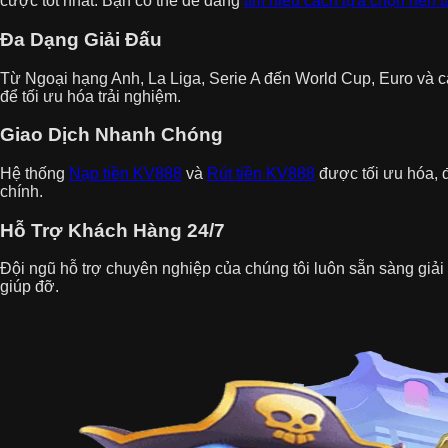
cược tốt nhất. Bạn có thể dễ dàng
tìm hiểu cách lựa chọn nền 
Đa Dạng Giải Đấu
Từ Ngoại hạng Anh, La Liga, Serie A đến World Cup, Euro và c
để tối ưu hóa trải nghiệm.
Giao Dịch Nhanh Chóng
Hệ thống
Nạp tiền KV888
và
Rút tiền KV888
được tối ưu hóa, đ
chính.
Hỗ Trợ Khách Hàng 24/7
Đội ngũ hỗ trợ chuyên nghiệp của chúng tôi luôn sẵn sàng giả
giúp đỡ.