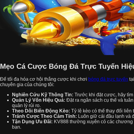
Mẹo Cá Cược Bóng Đá Trực Tuyến Hiệ
Để tối đa hóa cơ hội thắng cược khi chơi
bóng đá trực tuyến
tạ
chuyên gia của chúng tôi:
Nghiên Cứu Kỹ Thông Tin:
Trước khi đặt cược, hãy tìm 
Quản Lý Vốn Hiệu Quả:
Đặt ra ngân sách cụ thể và tuâ
quản lý rủi ro.
Theo Dõi Biến Động Kèo:
Tỷ lệ kèo có thể thay đổi liên
Tránh Cược Theo Cảm Tính:
Luôn giữ cái đầu lạnh và đ
Tận Dụng Ưu Đãi:
KV888 thường xuyên có các chương 
bạn.