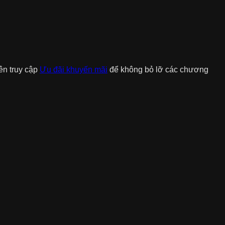
ên truy cập
Ưu đãi khuyến mãi
để không bỏ lỡ các chương