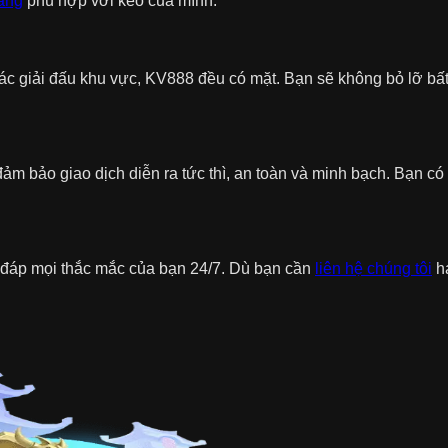
tảng
phù hợp với kèo của mình.
ác giải đấu khu vực, KV888 đều có mặt. Bạn sẽ không bỏ lỡ bấ
ảm bảo giao dịch diễn ra tức thì, an toàn và minh bạch. Bạn có 
i đáp mọi thắc mắc của bạn 24/7. Dù bạn cần
liên hệ chúng tôi
ha