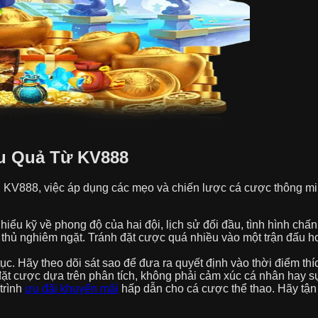
u Quả Từ KV888
i KV888, việc áp dụng các mẹo và chiến lược cá cược thông minh
hiểu kỹ về phong độ của hai đội, lịch sử đối đầu, tình hình chấ
n thủ nghiêm ngặt. Tránh đặt cược quá nhiều vào một trận đấu 
 tục. Hãy theo dõi sát sao để đưa ra quyết định vào thời điểm th
ặt cược dựa trên phân tích, không phải cảm xúc cá nhân hay sự
trình
ưu đãi khuyến mãi
hấp dẫn cho cá cược thể thao. Hãy tận