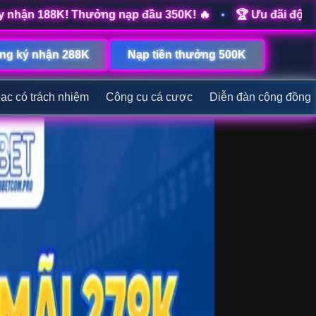
K! Thưởng nạp đầu 350K! 🔥
•
🏆 Ưu đãi độc quyền 500K
ng ký nhận 288K
Nạp tiền thưởng 500K
ạc có trách nhiệm
Công cụ cá cược
Diễn đàn cộng đồng