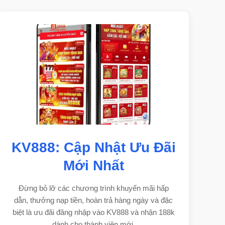
KV888: Cập Nhật Ưu Đãi
Mới Nhất
Đừng bỏ lỡ các chương trình khuyến mãi hấp
dẫn, thưởng nạp tiền, hoàn trả hàng ngày và đặc
biệt là ưu đãi đăng nhập vào KV888 và nhận 188k
dành cho thành viên mới.