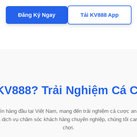
Đăng Ký Ngay
Tải KV888 App
KV888? Trải Nghiệm Cá
tín hàng đầu tại Việt Nam, mang đến trải nghiệm cá cược an
và dịch vụ chăm sóc khách hàng chuyên nghiệp, chúng tôi ca
chơi.