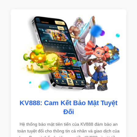
KV888: Cam Kết Bảo Mật Tuyệt
Đối
Hệ thống bảo mật tiên tiến của KV888 đảm bảo an
toàn tuyệt đối cho thông tin cá nhân và giao dịch của