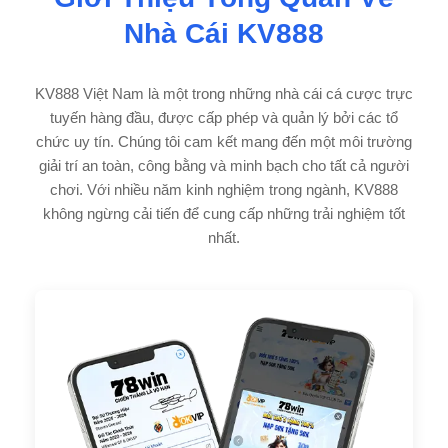
Nhà Cái KV888
KV888 Việt Nam là một trong những nhà cái cá cược trực
tuyến hàng đầu, được cấp phép và quản lý bởi các tổ
chức uy tín. Chúng tôi cam kết mang đến một môi trường
giải trí an toàn, công bằng và minh bạch cho tất cả người
chơi. Với nhiều năm kinh nghiệm trong ngành, KV888
không ngừng cải tiến để cung cấp những trải nghiệm tốt
nhất.