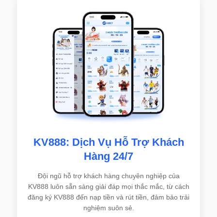
KV888: Dịch Vụ Hỗ Trợ Khách
Hàng 24/7
Đội ngũ hỗ trợ khách hàng chuyên nghiệp của
KV888 luôn sẵn sàng giải đáp mọi thắc mắc, từ cách
đăng ký KV888 đến nạp tiền và rút tiền, đảm bảo trải
nghiệm suôn sẻ.