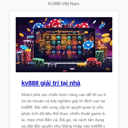
KV888 Việt Nam.
kv888 giải trí tại nhà
Khám phá các chiến lược nâng cao để tối ưu h
óa lợi nhuận và trải nghiệm giải trí đỉnh cao tại
kv888. Bài viết cung cấp bí quyết quản lý vốn,
phân tích dữ liệu thể thao, chiến thuật game b
ài, mẹo chơi Bắn cá, Đá gà, và cách tận dụng
ưu đãi độc quyền như Đăng nhập vào kv888 v