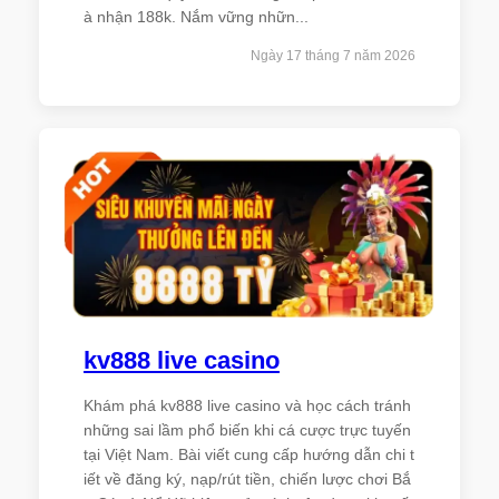
à nhận 188k. Nắm vững nhữn...
Ngày 17 tháng 7 năm 2026
kv888 live casino
Khám phá kv888 live casino và học cách tránh
những sai lầm phổ biến khi cá cược trực tuyến
tại Việt Nam. Bài viết cung cấp hướng dẫn chi t
iết về đăng ký, nạp/rút tiền, chiến lược chơi Bắ