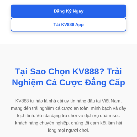
Đăng Ký Ngay
Tải KV888 App
Tại Sao Chọn KV888? Trải
Nghiệm Cá Cược Đẳng Cấp
KV888 tự hào là nhà cái uy tín hàng đầu tại Việt Nam,
mang đến trải nghiệm cá cược an toàn, minh bạch và đầy
kịch tính. Với đa dạng trò chơi và dịch vụ chăm sóc
khách hàng chuyên nghiệp, chúng tôi cam kết làm hài
lòng mọi người chơi.