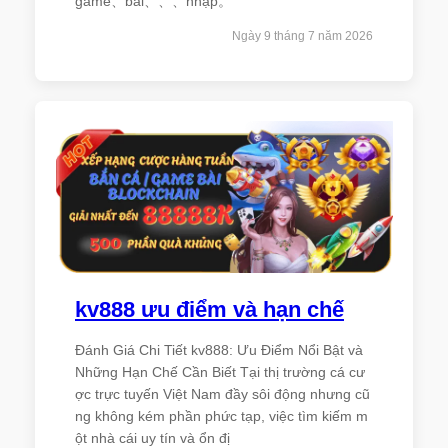
game、bài、、、nhập。
Ngày 9 tháng 7 năm 2026
kv888 ưu điểm và hạn chế
Đánh Giá Chi Tiết kv888: Ưu Điểm Nổi Bật và
Những Hạn Chế Cần Biết Tại thị trường cá cư
ợc trực tuyến Việt Nam đầy sôi động nhưng cũ
ng không kém phần phức tạp, việc tìm kiếm m
ột nhà cái uy tín và ổn đị