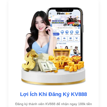
Lợi Ích Khi Đăng Ký KV888
Đăng ký thành viên KV888 để nhận ngay 188k tiền