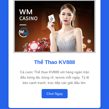
Thể Thao KV888
Cá cược Thể thao KV888 với hàng ngàn trận
đấu bóng đá, bóng rổ, tennis mỗi ngày. Tỷ lệ
kèo cạnh tranh, trực tiếp các giải đấu lớn.
Chơi Ngay