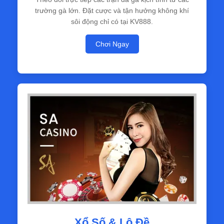
trường gà lớn. Đặt cược và tận hưởng không khí
sôi động chỉ có tại KV888.
Chơi Ngay
Xổ Số & Lô Đề