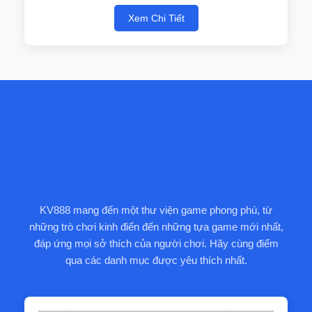
Xem Chi Tiết
Khám Phá Các Trò Chơi
Hàng Đầu tại KV888
KV888 mang đến một thư viện game phong phú, từ
những trò chơi kinh điển đến những tựa game mới nhất,
đáp ứng mọi sở thích của người chơi. Hãy cùng điểm
qua các danh mục được yêu thích nhất.