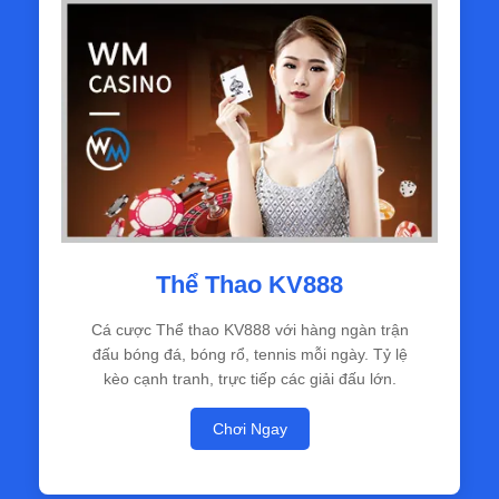
Thể Thao KV888
Cá cược Thể thao KV888 với hàng ngàn trận
đấu bóng đá, bóng rổ, tennis mỗi ngày. Tỷ lệ
kèo cạnh tranh, trực tiếp các giải đấu lớn.
Chơi Ngay