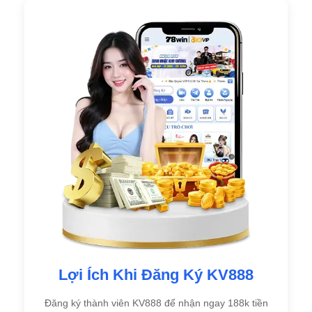
Lợi Ích Khi Đăng Ký KV888
Đăng ký thành viên KV888 để nhận ngay 188k tiền