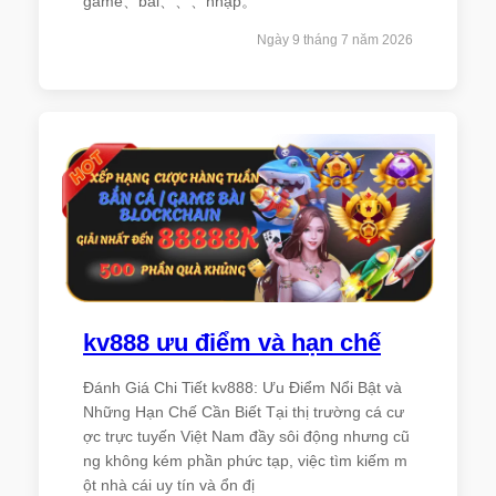
game、bài、、、nhập。
Ngày 9 tháng 7 năm 2026
kv888 ưu điểm và hạn chế
Đánh Giá Chi Tiết kv888: Ưu Điểm Nổi Bật và
Những Hạn Chế Cần Biết Tại thị trường cá cư
ợc trực tuyến Việt Nam đầy sôi động nhưng cũ
ng không kém phần phức tạp, việc tìm kiếm m
ột nhà cái uy tín và ổn đị