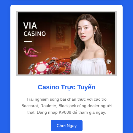
Casino Trực Tuyến
Trải nghiệm sòng bài chân thực với các trò
Baccarat, Roulette, Blackjack cùng dealer người
thật. Đăng nhập KV888 để tham gia ngay.
Chơi Ngay