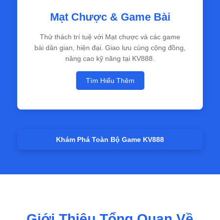
Mạt Chược & Game Bài
Thử thách trí tuệ với Mạt chược và các game
bài dân gian, hiện đại. Giao lưu cùng cộng đồng,
nâng cao kỹ năng tại KV888.
Tìm Hiểu Thêm
Khám Phá Toàn Bộ Game KV888
Giới Thiệu Tổng Quan Về