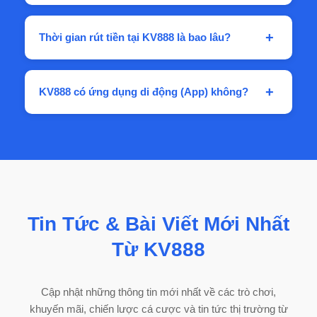
+
Thời gian rút tiền tại KV888 là bao lâu?
+
KV888 có ứng dụng di động (App) không?
Tin Tức & Bài Viết Mới Nhất
Từ KV888
Cập nhật những thông tin mới nhất về các trò chơi,
khuyến mãi, chiến lược cá cược và tin tức thị trường từ