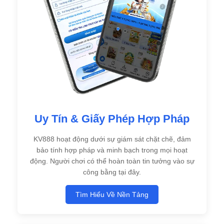
Uy Tín & Giấy Phép Hợp Pháp
KV888 hoạt động dưới sự giám sát chặt chẽ, đảm
bảo tính hợp pháp và minh bạch trong mọi hoạt
động. Người chơi có thể hoàn toàn tin tưởng vào sự
công bằng tại đây.
Tìm Hiểu Về Nền Tảng