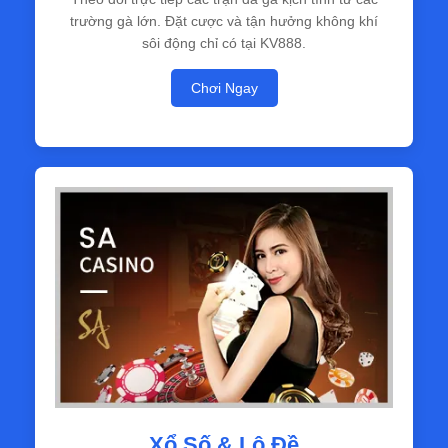
trường gà lớn. Đặt cược và tận hưởng không khí
sôi động chỉ có tại KV888.
Chơi Ngay
Xổ Số & Lô Đề