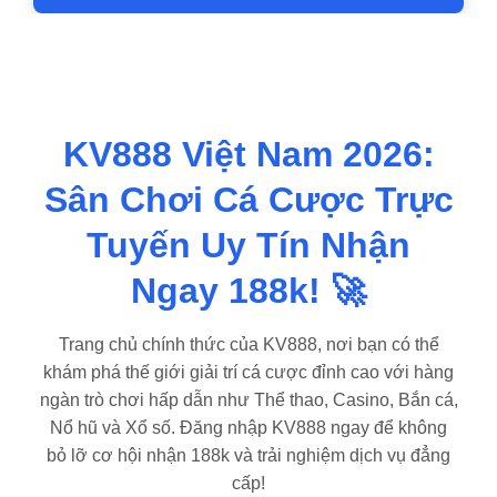
KV888 Việt Nam 2026:
Sân Chơi Cá Cược Trực
Tuyến Uy Tín Nhận
Ngay 188k! 🚀
Trang chủ chính thức của KV888, nơi bạn có thể
khám phá thế giới giải trí cá cược đỉnh cao với hàng
ngàn trò chơi hấp dẫn như Thể thao, Casino, Bắn cá,
Nổ hũ và Xổ số. Đăng nhập KV888 ngay để không
bỏ lỡ cơ hội nhận 188k và trải nghiệm dịch vụ đẳng
cấp!