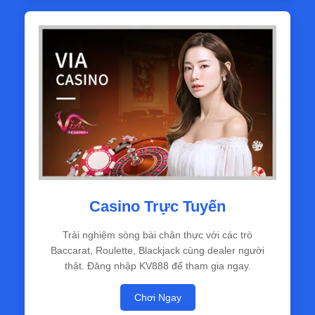
Casino Trực Tuyến
Trải nghiệm sòng bài chân thực với các trò
Baccarat, Roulette, Blackjack cùng dealer người
thật. Đăng nhập KV888 để tham gia ngay.
Chơi Ngay