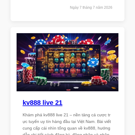
Ngày 7 tháng 7 năm 2026
kv888 live 21
Khám phá kv888 live 21 – nền tảng cá cược tr
ực tuyến uy tín hàng đầu tại Việt Nam. Bài viết
cung cấp cái nhìn tổng quan về kv888, hướng
dẫn chi tiết cách đăng ký, đăng nhập và nhận