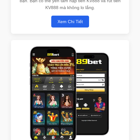
bạn. Bạn có thể yên tâm nạp tiền KV888 và rút tiền
KV888 mà không lo lắng.
Xem Chi Tiết