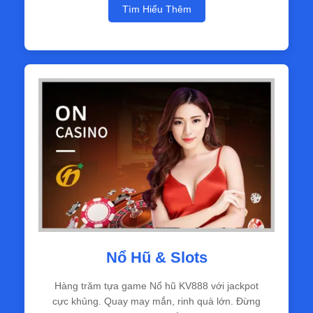
Tìm Hiểu Thêm
Nổ Hũ & Slots
Hàng trăm tựa game Nổ hũ KV888 với jackpot
cực khủng. Quay may mắn, rinh quà lớn. Đừng