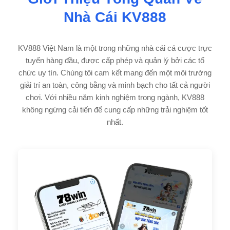
Nhà Cái KV888
KV888 Việt Nam là một trong những nhà cái cá cược trực
tuyến hàng đầu, được cấp phép và quản lý bởi các tổ
chức uy tín. Chúng tôi cam kết mang đến một môi trường
giải trí an toàn, công bằng và minh bạch cho tất cả người
chơi. Với nhiều năm kinh nghiệm trong ngành, KV888
không ngừng cải tiến để cung cấp những trải nghiệm tốt
nhất.