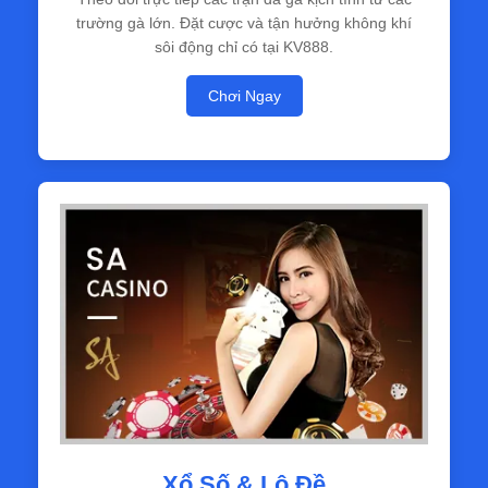
trường gà lớn. Đặt cược và tận hưởng không khí
sôi động chỉ có tại KV888.
Chơi Ngay
Xổ Số & Lô Đề