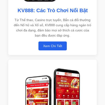
KV888: Các Trò Chơi Nổi Bật
Từ Thể thao, Casino trực tuyến, Bắn cá đổi thưởng
đến Nổ hũ và Xổ số, KV888 cung cấp hàng ngàn trò
chơi đa dạng, đảm bảo mọi sở thích cá cược của
bạn đều được đáp ứng.
Xem Chi Tiết