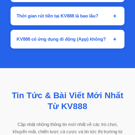
+
Thời gian rút tiền tại KV888 là bao lâu?
+
KV888 có ứng dụng di động (App) không?
Tin Tức & Bài Viết Mới Nhất
Từ KV888
Cập nhật những thông tin mới nhất về các trò chơi,
khuyến mãi, chiến lược cá cược và tin tức thị trường từ