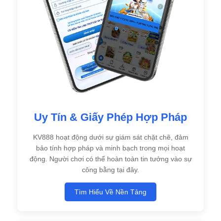
Uy Tín & Giấy Phép Hợp Pháp
KV888 hoạt động dưới sự giám sát chặt chẽ, đảm
bảo tính hợp pháp và minh bạch trong mọi hoạt
động. Người chơi có thể hoàn toàn tin tưởng vào sự
công bằng tại đây.
Tìm Hiểu Về Nền Tảng