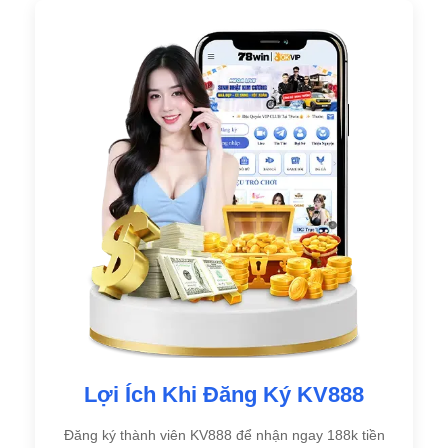
Lợi Ích Khi Đăng Ký KV888
Đăng ký thành viên KV888 để nhận ngay 188k tiền