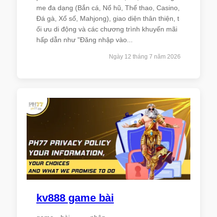
me đa dạng (Bắn cá, Nổ hũ, Thể thao, Casino,
Đá gà, Xổ số, Mahjong), giao diện thân thiện, t
ối ưu di động và các chương trình khuyến mãi
hấp dẫn như "Đăng nhập vào...
Ngày 12 tháng 7 năm 2026
kv888 game bài