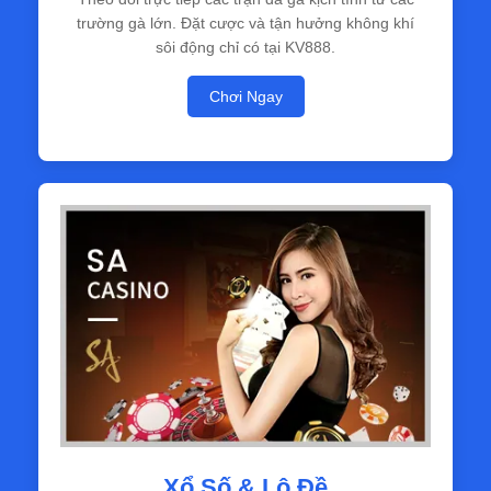
trường gà lớn. Đặt cược và tận hưởng không khí
sôi động chỉ có tại KV888.
Chơi Ngay
Xổ Số & Lô Đề