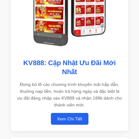
KV888: Cập Nhật Ưu Đãi Mới
Nhất
Đừng bỏ lỡ các chương trình khuyến mãi hấp dẫn,
thưởng nạp tiền, hoàn trả hàng ngày và đặc biệt là
ưu đãi đăng nhập vào KV888 và nhận 188k dành cho
thành viên mới.
Xem Chi Tiết