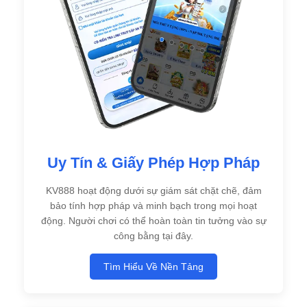
Uy Tín & Giấy Phép Hợp Pháp
KV888 hoạt động dưới sự giám sát chặt chẽ, đảm
bảo tính hợp pháp và minh bạch trong mọi hoạt
động. Người chơi có thể hoàn toàn tin tưởng vào sự
công bằng tại đây.
Tìm Hiểu Về Nền Tảng