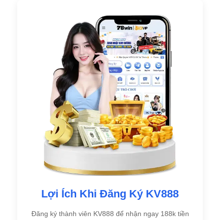
Lợi Ích Khi Đăng Ký KV888
Đăng ký thành viên KV888 để nhận ngay 188k tiền