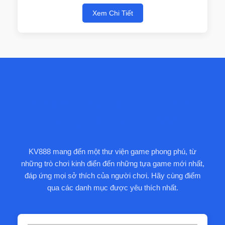
Xem Chi Tiết
Khám Phá Các Trò Chơi
Hàng Đầu tại KV888
KV888 mang đến một thư viện game phong phú, từ
những trò chơi kinh điển đến những tựa game mới nhất,
đáp ứng mọi sở thích của người chơi. Hãy cùng điểm
qua các danh mục được yêu thích nhất.