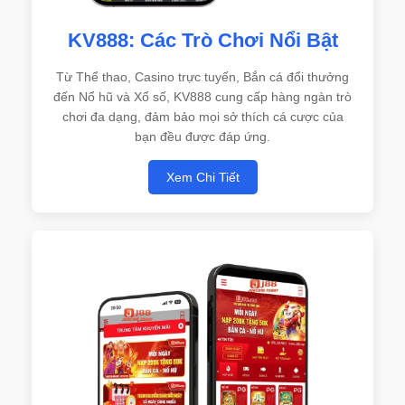
KV888: Các Trò Chơi Nổi Bật
Từ Thể thao, Casino trực tuyến, Bắn cá đổi thưởng
đến Nổ hũ và Xổ số, KV888 cung cấp hàng ngàn trò
chơi đa dạng, đảm bảo mọi sở thích cá cược của
bạn đều được đáp ứng.
Xem Chi Tiết