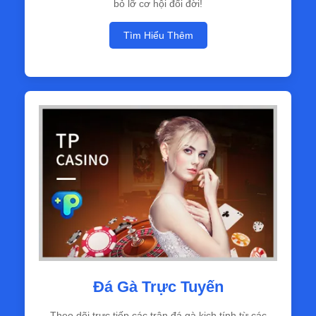
bỏ lỡ cơ hội đổi đời!
Tìm Hiểu Thêm
Đá Gà Trực Tuyến
Theo dõi trực tiếp các trận đá gà kịch tính từ các