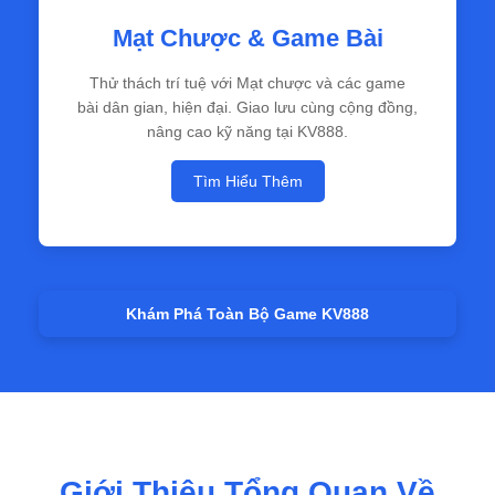
Mạt Chược & Game Bài
Thử thách trí tuệ với Mạt chược và các game
bài dân gian, hiện đại. Giao lưu cùng cộng đồng,
nâng cao kỹ năng tại KV888.
Tìm Hiểu Thêm
Khám Phá Toàn Bộ Game KV888
Giới Thiệu Tổng Quan Về