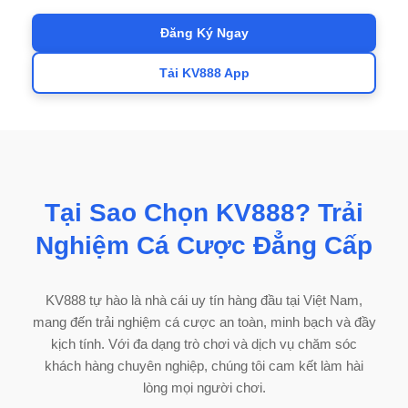
Đăng Ký Ngay
Tải KV888 App
Tại Sao Chọn KV888? Trải
Nghiệm Cá Cược Đẳng Cấp
KV888 tự hào là nhà cái uy tín hàng đầu tại Việt Nam,
mang đến trải nghiệm cá cược an toàn, minh bạch và đầy
kịch tính. Với đa dạng trò chơi và dịch vụ chăm sóc
khách hàng chuyên nghiệp, chúng tôi cam kết làm hài
lòng mọi người chơi.