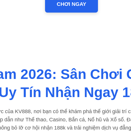
CHƠI NGAY
am 2026: Sân Chơi
Uy Tín Nhận Ngay 1
c của KV888, nơi bạn có thể khám phá thế giới giải trí 
ấp dẫn như Thể thao, Casino, Bắn cá, Nổ hũ và Xổ số.
hông bỏ lỡ cơ hội nhận 188k và trải nghiệm dịch vụ đẳng