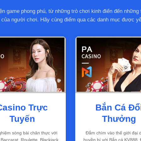
n game phong phú, từ những trò chơi kinh điển đến những
h của người chơi. Hãy cùng điểm qua các danh mục được yêu
Casino Trực
Bắn Cá Đổ
Tuyến
Thưởng
ghiệm sòng bài chân thực với
Đắm chìm vào thế giới đại
 Baccarat, Roulette, Blackjack
huyền bí với Bắn cá KV888.