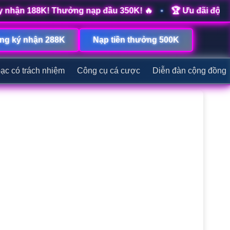
 188K! Thưởng nạp đầu 350K! 🔥
•
🏆 Ưu đãi độc quyền 5
ng ký nhận 288K
Nạp tiền thưởng 500K
ạc có trách nhiệm
Công cụ cá cược
Diễn đàn cộng đồng