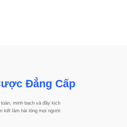
 Cược Đẳng Cấp
 toàn, minh bạch và đầy kịch
m kết làm hài lòng mọi người