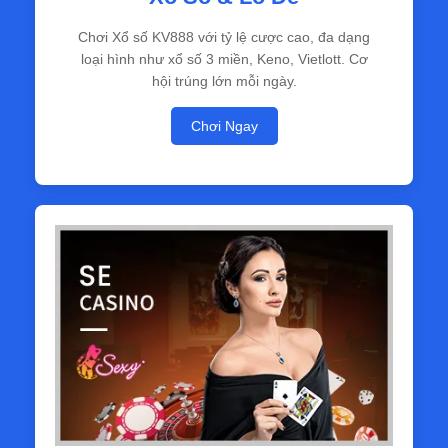
Chơi Xổ số KV888 với tỷ lệ cược cao, đa dạng
loại hình như xổ số 3 miền, Keno, Vietlott. Cơ
hội trúng lớn mỗi ngày.
Chơi Ngay