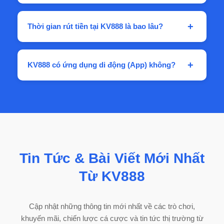
+
Thời gian rút tiền tại KV888 là bao lâu?
+
KV888 có ứng dụng di động (App) không?
Tin Tức & Bài Viết Mới Nhất
Từ KV888
Cập nhật những thông tin mới nhất về các trò chơi,
khuyến mãi, chiến lược cá cược và tin tức thị trường từ