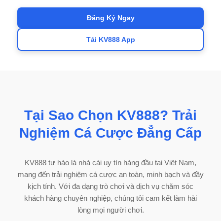
Đăng Ký Ngay
Tải KV888 App
Tại Sao Chọn KV888? Trải
Nghiệm Cá Cược Đẳng Cấp
KV888 tự hào là nhà cái uy tín hàng đầu tại Việt Nam,
mang đến trải nghiệm cá cược an toàn, minh bạch và đầy
kịch tính. Với đa dạng trò chơi và dịch vụ chăm sóc
khách hàng chuyên nghiệp, chúng tôi cam kết làm hài
lòng mọi người chơi.