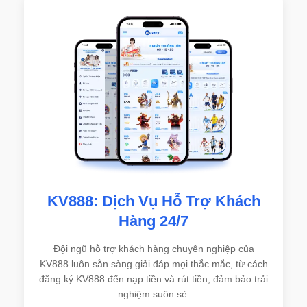
KV888: Dịch Vụ Hỗ Trợ Khách
Hàng 24/7
Đội ngũ hỗ trợ khách hàng chuyên nghiệp của
KV888 luôn sẵn sàng giải đáp mọi thắc mắc, từ cách
đăng ký KV888 đến nạp tiền và rút tiền, đảm bảo trải
nghiệm suôn sẻ.