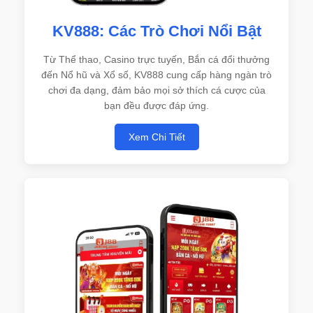
KV888: Các Trò Chơi Nổi Bật
Từ Thể thao, Casino trực tuyến, Bắn cá đổi thưởng
đến Nổ hũ và Xổ số, KV888 cung cấp hàng ngàn trò
chơi đa dạng, đảm bảo mọi sở thích cá cược của
bạn đều được đáp ứng.
Xem Chi Tiết