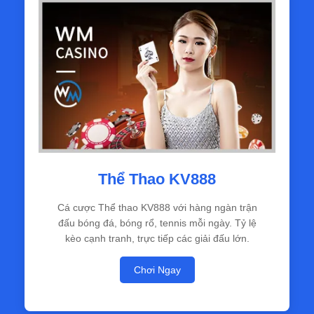
Thể Thao KV888
Cá cược Thể thao KV888 với hàng ngàn trận
đấu bóng đá, bóng rổ, tennis mỗi ngày. Tỷ lệ
kèo cạnh tranh, trực tiếp các giải đấu lớn.
Chơi Ngay