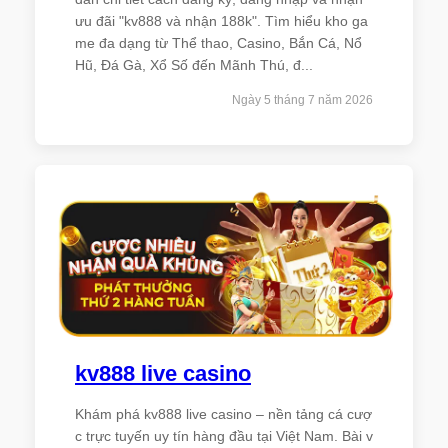
ưu đãi "kv888 và nhận 188k". Tìm hiểu kho ga
me đa dạng từ Thể thao, Casino, Bắn Cá, Nổ
Hũ, Đá Gà, Xổ Số đến Mãnh Thú, đ...
Ngày 5 tháng 7 năm 2026
kv888 live casino
Khám phá kv888 live casino – nền tảng cá cượ
c trực tuyến uy tín hàng đầu tại Việt Nam. Bài v