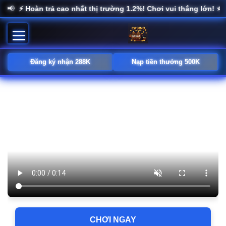
📢
n trả cao nhất thị trường 1.2%! Chơi vui thắng lớn! ⭐
•
🎁 Đăng 
Đăng ký nhận 288K
Nạp tiền thưởng 500K
CHƠI NGAY