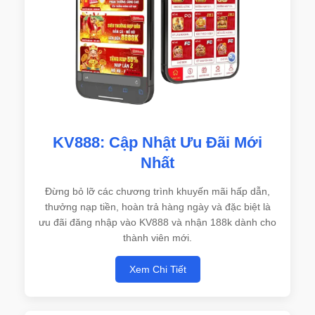
KV888: Cập Nhật Ưu Đãi Mới
Nhất
Đừng bỏ lỡ các chương trình khuyến mãi hấp dẫn,
thưởng nạp tiền, hoàn trả hàng ngày và đặc biệt là
ưu đãi đăng nhập vào KV888 và nhận 188k dành cho
thành viên mới.
Xem Chi Tiết