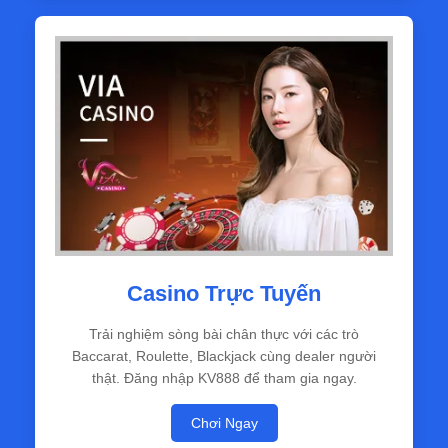
Casino Trực Tuyến
Trải nghiệm sòng bài chân thực với các trò
Baccarat, Roulette, Blackjack cùng dealer người
thật. Đăng nhập KV888 để tham gia ngay.
Chơi Ngay