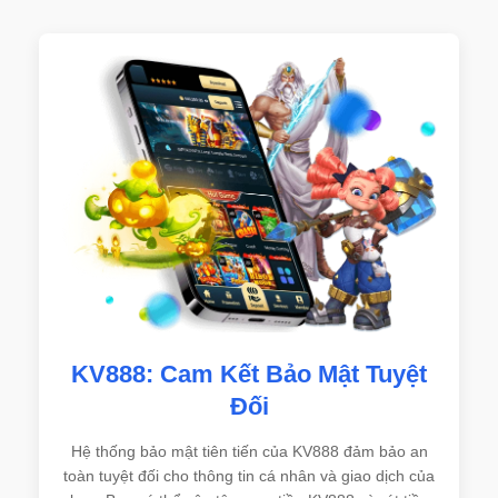
KV888: Cam Kết Bảo Mật Tuyệt
Đối
Hệ thống bảo mật tiên tiến của KV888 đảm bảo an
toàn tuyệt đối cho thông tin cá nhân và giao dịch của