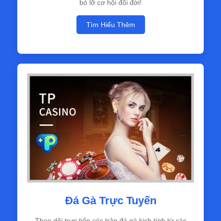
bỏ lỡ cơ hội đổi đời!
Tìm Hiểu Thêm
Đá Gà Trực Tuyến
Theo dõi trực tiếp các trận đá gà kịch tính từ các