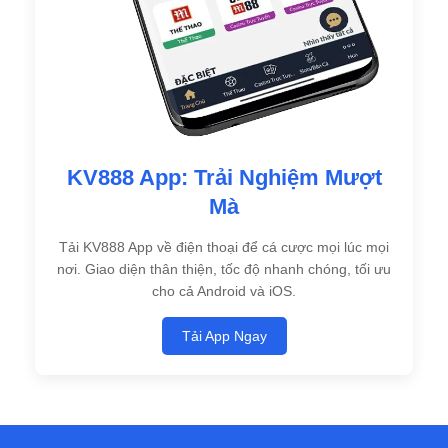
KV888 App: Trải Nghiệm Mượt
Mà
Tải KV888 App về điện thoại để cá cược mọi lúc mọi
nơi. Giao diện thân thiện, tốc độ nhanh chóng, tối ưu
cho cả Android và iOS.
Tải App Ngay