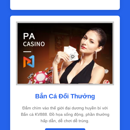
Bắn Cá Đổi Thưởng
Đắm chìm vào thế giới đại dương huyền bí với
Bắn cá KV888. Đồ họa sống động, phần thưởng
hấp dẫn, dễ chơi dễ trúng.