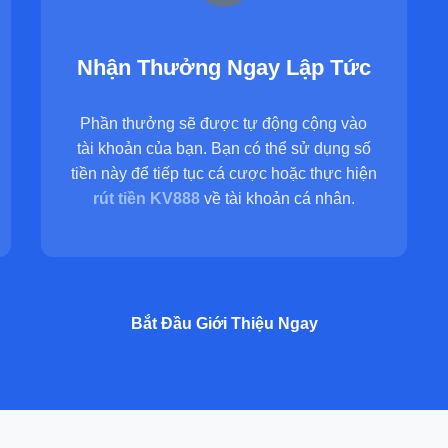
Nhận Thưởng Ngay Lập Tức
Phần thưởng sẽ được tự động cộng vào
tài khoản của bạn. Bạn có thể sử dụng số
tiền này để tiếp tục cá cược hoặc thực hiện
rút tiền KV888
về tài khoản cá nhân.
Bắt Đầu Giới Thiệu Ngay