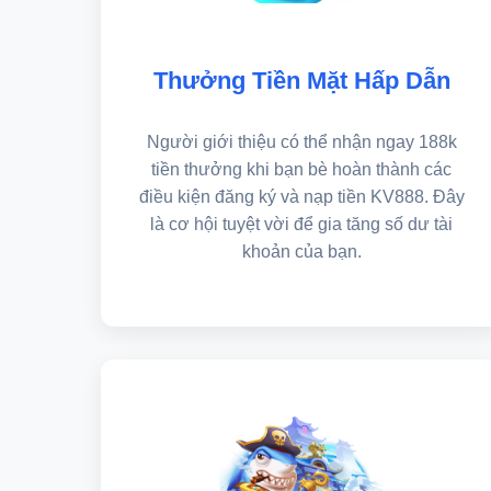
Thưởng Tiền Mặt Hấp Dẫn
Người giới thiệu có thể nhận ngay 188k
tiền thưởng khi bạn bè hoàn thành các
điều kiện đăng ký và nạp tiền KV888. Đây
là cơ hội tuyệt vời để gia tăng số dư tài
khoản của bạn.