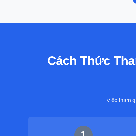
Cách Thức Tha
Việc tham g
1