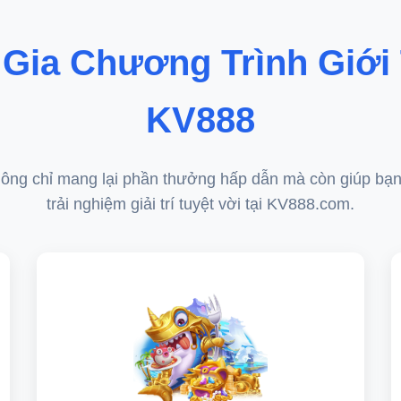
 Gia Chương Trình Giới
KV888
ông chỉ mang lại phần thưởng hấp dẫn mà còn giúp bạ
trải nghiệm giải trí tuyệt vời tại KV888.com.