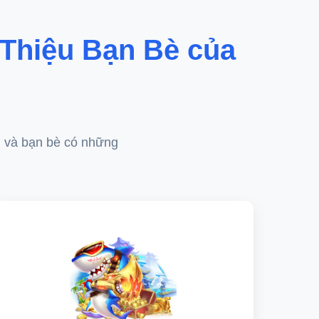
 Thiệu Bạn Bè của
n và bạn bè có những