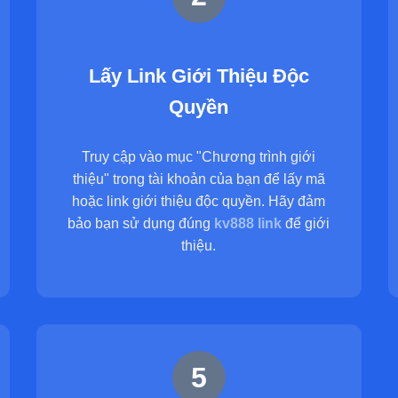
Lấy Link Giới Thiệu Độc
Quyền
Truy cập vào mục "Chương trình giới
thiệu" trong tài khoản của bạn để lấy mã
hoặc link giới thiệu độc quyền. Hãy đảm
bảo bạn sử dụng đúng
kv888 link
để giới
thiệu.
5