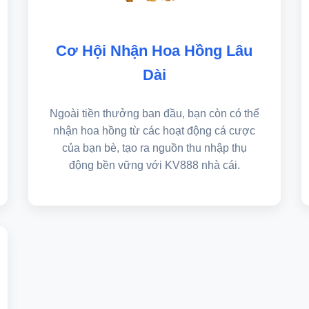
Cơ Hội Nhận Hoa Hồng Lâu
Dài
Ngoài tiền thưởng ban đầu, bạn còn có thể
nhận hoa hồng từ các hoạt động cá cược
của bạn bè, tạo ra nguồn thu nhập thụ
động bền vững với KV888 nhà cái.