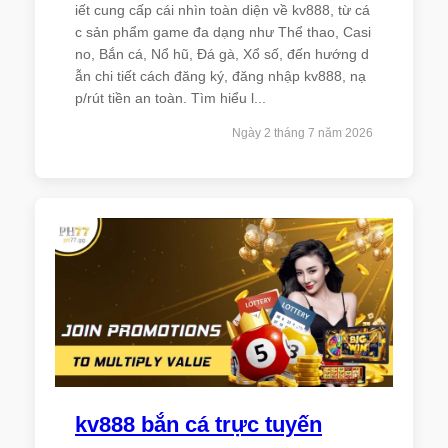
iết cung cấp cái nhìn toàn diện về kv888, từ cá
c sản phẩm game đa dạng như Thể thao, Casi
no, Bắn cá, Nổ hũ, Đá gà, Xổ số, đến hướng d
ẫn chi tiết cách đăng ký, đăng nhập kv888, nạ
p/rút tiền an toàn. Tìm hiểu l...
Ngày 2 tháng 7 năm 2026
kv888 bắn cá trực tuyến