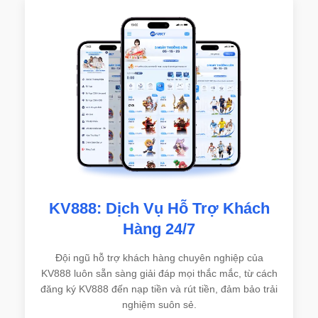
KV888: Dịch Vụ Hỗ Trợ Khách
Hàng 24/7
Đội ngũ hỗ trợ khách hàng chuyên nghiệp của
KV888 luôn sẵn sàng giải đáp mọi thắc mắc, từ cách
đăng ký KV888 đến nạp tiền và rút tiền, đảm bảo trải
nghiệm suôn sẻ.