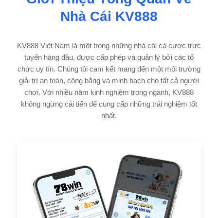
Nhà Cái KV888
KV888 Việt Nam là một trong những nhà cái cá cược trực
tuyến hàng đầu, được cấp phép và quản lý bởi các tổ
chức uy tín. Chúng tôi cam kết mang đến một môi trường
giải trí an toàn, công bằng và minh bạch cho tất cả người
chơi. Với nhiều năm kinh nghiệm trong ngành, KV888
không ngừng cải tiến để cung cấp những trải nghiệm tốt
nhất.