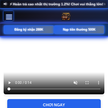
📢
n trả cao nhất thị trường 1.2%! Chơi vui thắng lớn! ⭐
•
🎁 Đăng
Đăng ký nhận 288K
Nạp tiền thưởng 500K
CHƠI NGAY