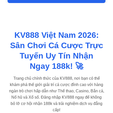
KV888 Việt Nam 2026:
Sân Chơi Cá Cược Trực
Tuyến Uy Tín Nhận
Ngay 188k! 🚀
Trang chủ chính thức của KV888, nơi bạn có thể
khám phá thế giới giải trí cá cược đỉnh cao với hàng
ngàn trò chơi hấp dẫn như Thể thao, Casino, Bắn cá,
Nổ hũ và Xổ số. Đăng nhập KV888 ngay để không
bỏ lỡ cơ hội nhận 188k và trải nghiệm dịch vụ đẳng
cấp!