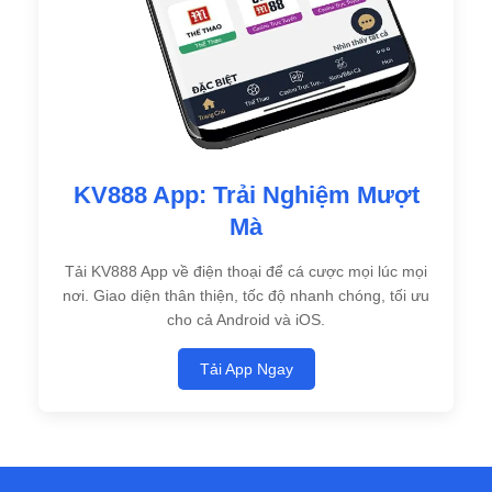
KV888 App: Trải Nghiệm Mượt
Mà
Tải KV888 App về điện thoại để cá cược mọi lúc mọi
nơi. Giao diện thân thiện, tốc độ nhanh chóng, tối ưu
cho cả Android và iOS.
Tải App Ngay