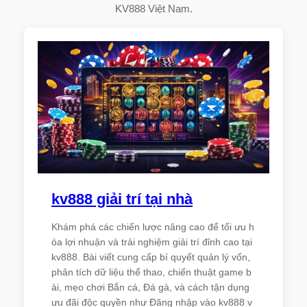
KV888 Việt Nam.
kv888 giải trí tại nhà
Khám phá các chiến lược nâng cao để tối ưu h
óa lợi nhuận và trải nghiệm giải trí đỉnh cao tại
kv888. Bài viết cung cấp bí quyết quản lý vốn,
phân tích dữ liệu thể thao, chiến thuật game b
ài, mẹo chơi Bắn cá, Đá gà, và cách tận dụng
ưu đãi độc quyền như Đăng nhập vào kv888 v