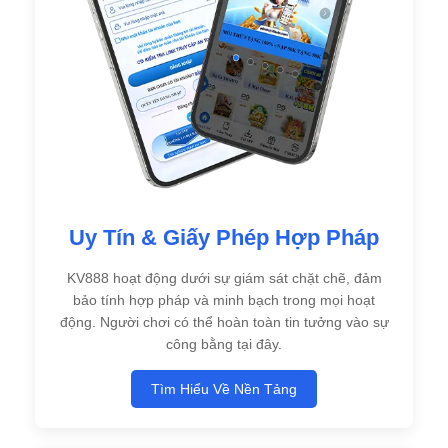
Uy Tín & Giấy Phép Hợp Pháp
KV888 hoạt động dưới sự giám sát chặt chẽ, đảm
bảo tính hợp pháp và minh bạch trong mọi hoạt
động. Người chơi có thể hoàn toàn tin tưởng vào sự
công bằng tại đây.
Tìm Hiểu Về Nền Tảng