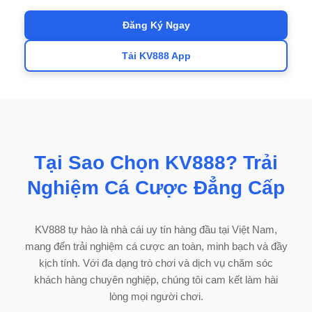
Đăng Ký Ngay
Tải KV888 App
Tại Sao Chọn KV888? Trải
Nghiệm Cá Cược Đẳng Cấp
KV888 tự hào là nhà cái uy tín hàng đầu tại Việt Nam,
mang đến trải nghiệm cá cược an toàn, minh bạch và đầy
kịch tính. Với đa dạng trò chơi và dịch vụ chăm sóc
khách hàng chuyên nghiệp, chúng tôi cam kết làm hài
lòng mọi người chơi.