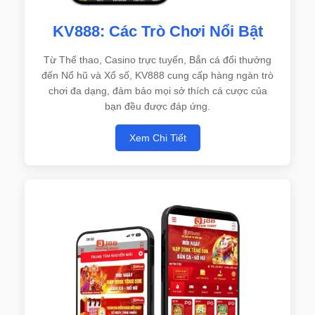
KV888: Các Trò Chơi Nổi Bật
Từ Thể thao, Casino trực tuyến, Bắn cá đổi thưởng
đến Nổ hũ và Xổ số, KV888 cung cấp hàng ngàn trò
chơi đa dạng, đảm bảo mọi sở thích cá cược của
bạn đều được đáp ứng.
Xem Chi Tiết