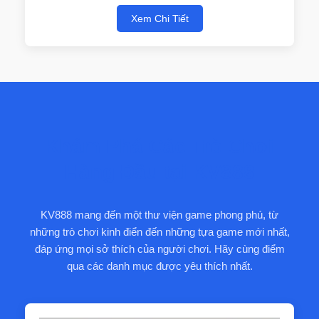
Xem Chi Tiết
Khám Phá Các Trò Chơi
Hàng Đầu tại KV888
KV888 mang đến một thư viện game phong phú, từ
những trò chơi kinh điển đến những tựa game mới nhất,
đáp ứng mọi sở thích của người chơi. Hãy cùng điểm
qua các danh mục được yêu thích nhất.