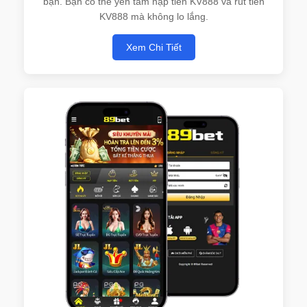
bạn. Bạn có thể yên tâm nạp tiền KV888 và rút tiền
KV888 mà không lo lắng.
Xem Chi Tiết