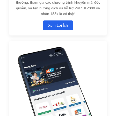
thưởng, tham gia các chương trình khuyến mãi độc
quyền, và tận hưởng dịch vụ hỗ trợ 24/7. KV888 và
nhận 188k là có thật!
Xem Lợi Ích