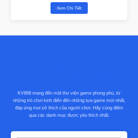
Xem Chi Tiết
Khám Phá Các Trò Chơi
Hàng Đầu tại KV888
KV888 mang đến một thư viện game phong phú, từ
những trò chơi kinh điển đến những tựa game mới nhất,
đáp ứng mọi sở thích của người chơi. Hãy cùng điểm
qua các danh mục được yêu thích nhất.