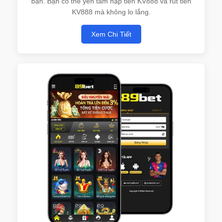
bạn. Bạn có thể yên tâm nạp tiền KV888 và rút tiền
KV888 mà không lo lắng.
Xem Chi Tiết