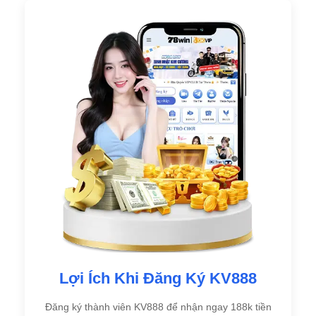
Lợi Ích Khi Đăng Ký KV888
Đăng ký thành viên KV888 để nhận ngay 188k tiền