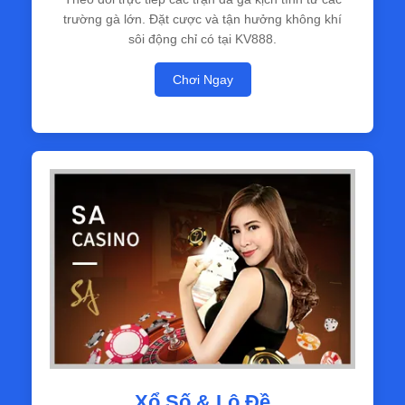
trường gà lớn. Đặt cược và tận hưởng không khí
sôi động chỉ có tại KV888.
Chơi Ngay
Xổ Số & Lô Đề