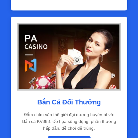
Bắn Cá Đổi Thưởng
Đắm chìm vào thế giới đại dương huyền bí với
Bắn cá KV888. Đồ họa sống động, phần thưởng
hấp dẫn, dễ chơi dễ trúng.