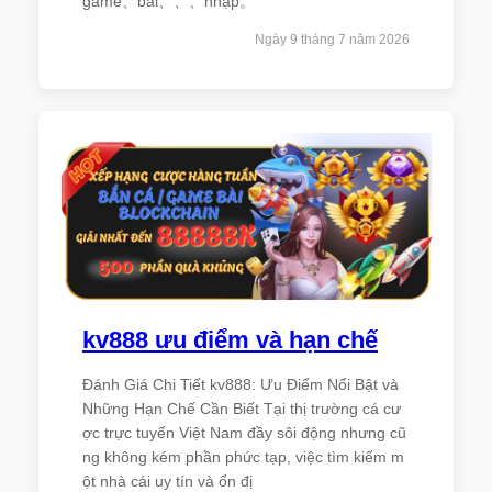
game、bài、、、nhập。
Ngày 9 tháng 7 năm 2026
kv888 ưu điểm và hạn chế
Đánh Giá Chi Tiết kv888: Ưu Điểm Nổi Bật và
Những Hạn Chế Cần Biết Tại thị trường cá cư
ợc trực tuyến Việt Nam đầy sôi động nhưng cũ
ng không kém phần phức tạp, việc tìm kiếm m
ột nhà cái uy tín và ổn đị