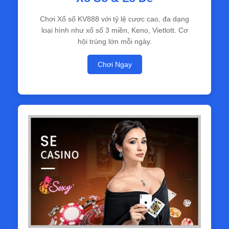
Chơi Xổ số KV888 với tỷ lệ cược cao, đa dạng
loại hình như xổ số 3 miền, Keno, Vietlott. Cơ
hội trúng lớn mỗi ngày.
Chơi Ngay