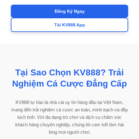
Đăng Ký Ngay
Tải KV888 App
Tại Sao Chọn KV888? Trải
Nghiệm Cá Cược Đẳng Cấp
KV888 tự hào là nhà cái uy tín hàng đầu tại Việt Nam,
mang đến trải nghiệm cá cược an toàn, minh bạch và đầy
kịch tính. Với đa dạng trò chơi và dịch vụ chăm sóc
khách hàng chuyên nghiệp, chúng tôi cam kết làm hài
lòng mọi người chơi.