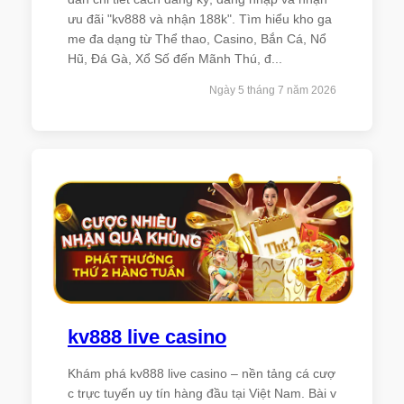
ưu đãi "kv888 và nhận 188k". Tìm hiểu kho ga
me đa dạng từ Thể thao, Casino, Bắn Cá, Nổ
Hũ, Đá Gà, Xổ Số đến Mãnh Thú, đ...
Ngày 5 tháng 7 năm 2026
kv888 live casino
Khám phá kv888 live casino – nền tảng cá cượ
c trực tuyến uy tín hàng đầu tại Việt Nam. Bài v