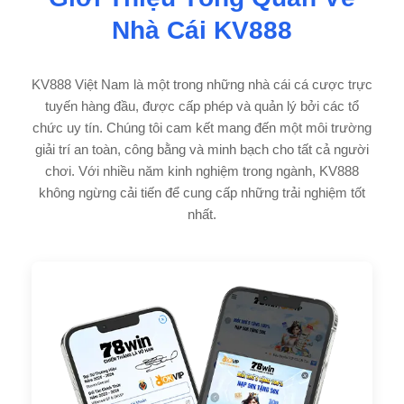
Nhà Cái KV888
KV888 Việt Nam là một trong những nhà cái cá cược trực
tuyến hàng đầu, được cấp phép và quản lý bởi các tổ
chức uy tín. Chúng tôi cam kết mang đến một môi trường
giải trí an toàn, công bằng và minh bạch cho tất cả người
chơi. Với nhiều năm kinh nghiệm trong ngành, KV888
không ngừng cải tiến để cung cấp những trải nghiệm tốt
nhất.