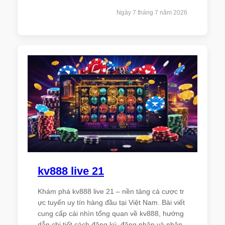
Ngày 7 tháng 7 năm 2026
kv888 live 21
Khám phá kv888 live 21 – nền tảng cá cược tr
ực tuyến uy tín hàng đầu tại Việt Nam. Bài viết
cung cấp cái nhìn tổng quan về kv888, hướng
dẫn chi tiết cách đăng ký, đăng nhập và nhận