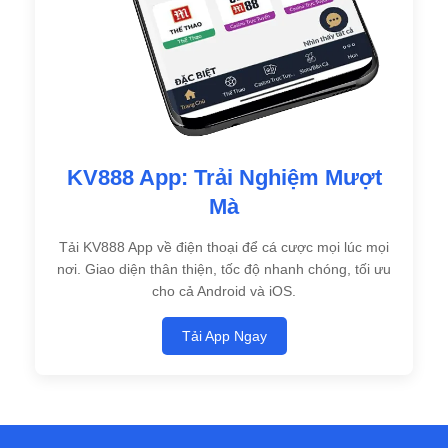
KV888 App: Trải Nghiệm Mượt
Mà
Tải KV888 App về điện thoại để cá cược mọi lúc mọi
nơi. Giao diện thân thiện, tốc độ nhanh chóng, tối ưu
cho cả Android và iOS.
Tải App Ngay