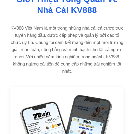
Nhà Cái KV888
KV888 Việt Nam là một trong những nhà cái cá cược trực
tuyến hàng đầu, được cấp phép và quản lý bởi các tổ
chức uy tín. Chúng tôi cam kết mang đến một môi trường
giải trí an toàn, công bằng và minh bạch cho tất cả người
chơi. Với nhiều năm kinh nghiệm trong ngành, KV888
không ngừng cải tiến để cung cấp những trải nghiệm tốt
nhất.