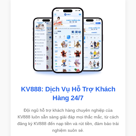
KV888: Dịch Vụ Hỗ Trợ Khách
Hàng 24/7
Đội ngũ hỗ trợ khách hàng chuyên nghiệp của
KV888 luôn sẵn sàng giải đáp mọi thắc mắc, từ cách
đăng ký KV888 đến nạp tiền và rút tiền, đảm bảo trải
nghiệm suôn sẻ.