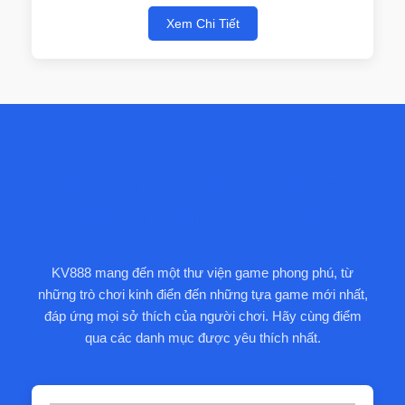
Xem Chi Tiết
Khám Phá Các Trò Chơi
Hàng Đầu tại KV888
KV888 mang đến một thư viện game phong phú, từ
những trò chơi kinh điển đến những tựa game mới nhất,
đáp ứng mọi sở thích của người chơi. Hãy cùng điểm
qua các danh mục được yêu thích nhất.