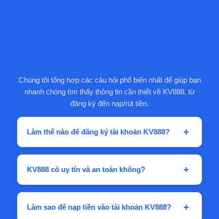
Câu Hỏi Thường Gặp Về
KV888
Chúng tôi tổng hợp các câu hỏi phổ biến nhất để giúp bạn
nhanh chóng tìm thấy thông tin cần thiết về KV888, từ
đăng ký đến nạp/rút tiền.
+
Làm thế nào để đăng ký tài khoản KV888?
+
KV888 có uy tín và an toàn không?
+
Làm sao để nạp tiền vào tài khoản KV888?