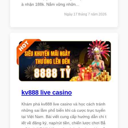
à nhận 188k. Nắm vững nhữn...
Ngày 17 tháng 7 năm 2026
kv888 live casino
Khám phá kv888 live casino và học cách tránh
những sai lầm phổ biến khi cá cược trực tuyến
tại Việt Nam. Bài viết cung cấp hướng dẫn chi t
iết về đăng ký, nạp/rút tiền, chiến lược chơi Bắ