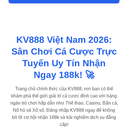
KV888 Việt Nam 2026:
Sân Chơi Cá Cược Trực
Tuyến Uy Tín Nhận
Ngay 188k! 🚀
Trang chủ chính thức của KV888, nơi bạn có thể
khám phá thế giới giải trí cá cược đỉnh cao với hàng
ngàn trò chơi hấp dẫn như Thể thao, Casino, Bắn cá,
Nổ hũ và Xổ số. Đăng nhập KV888 ngay để không
bỏ lỡ cơ hội nhận 188k và trải nghiệm dịch vụ đẳng
cấp!