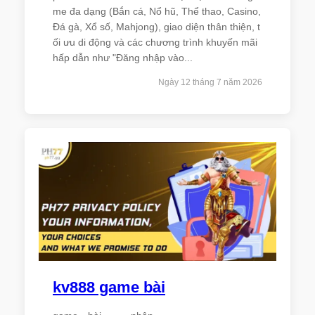
me đa dạng (Bắn cá, Nổ hũ, Thể thao, Casino,
Đá gà, Xổ số, Mahjong), giao diện thân thiện, t
ối ưu di động và các chương trình khuyến mãi
hấp dẫn như "Đăng nhập vào...
Ngày 12 tháng 7 năm 2026
kv888 game bài