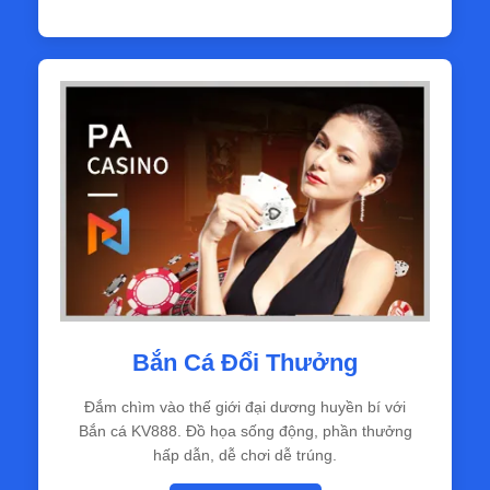
Bắn Cá Đổi Thưởng
Đắm chìm vào thế giới đại dương huyền bí với
Bắn cá KV888. Đồ họa sống động, phần thưởng
hấp dẫn, dễ chơi dễ trúng.