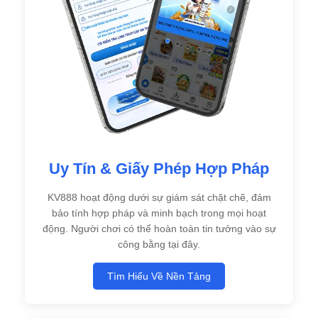
Uy Tín & Giấy Phép Hợp Pháp
KV888 hoạt động dưới sự giám sát chặt chẽ, đảm
bảo tính hợp pháp và minh bạch trong mọi hoạt
động. Người chơi có thể hoàn toàn tin tưởng vào sự
công bằng tại đây.
Tìm Hiểu Về Nền Tảng