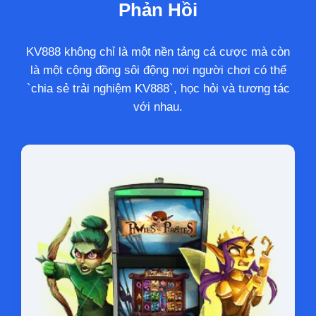
Phản Hồi
KV888 không chỉ là một nền tảng cá cược mà còn
là một cộng đồng sôi động nơi người chơi có thể
`chia sẻ trải nghiệm KV888`, học hỏi và tương tác
với nhau.