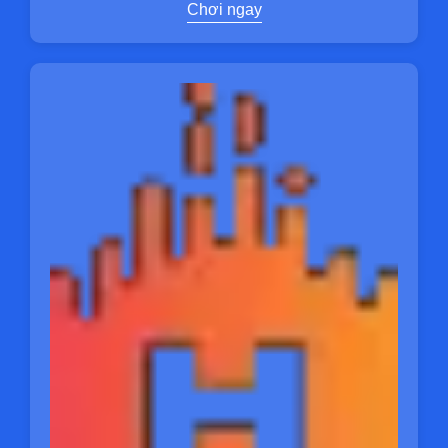
Chơi ngay