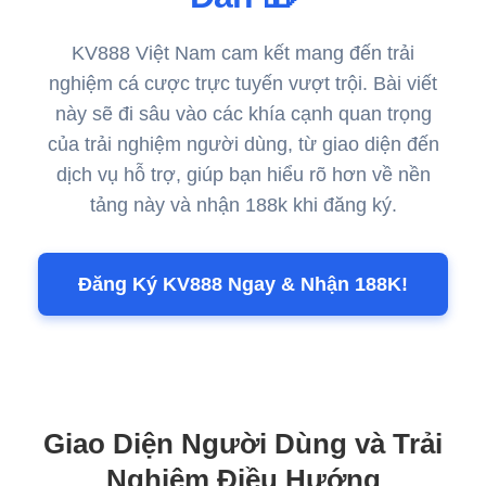
KV888 Việt Nam cam kết mang đến trải
nghiệm cá cược trực tuyến vượt trội. Bài viết
này sẽ đi sâu vào các khía cạnh quan trọng
của trải nghiệm người dùng, từ giao diện đến
dịch vụ hỗ trợ, giúp bạn hiểu rõ hơn về nền
tảng này và nhận 188k khi đăng ký.
Đăng Ký KV888 Ngay & Nhận 188K!
Giao Diện Người Dùng và Trải
Nghiệm Điều Hướng