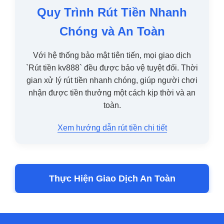
Quy Trình Rút Tiền Nhanh
Chóng và An Toàn
Với hệ thống bảo mật tiên tiến, mọi giao dịch
`Rút tiền kv888` đều được bảo vệ tuyệt đối. Thời
gian xử lý rút tiền nhanh chóng, giúp người chơi
nhận được tiền thưởng một cách kịp thời và an
toàn.
Xem hướng dẫn rút tiền chi tiết
Thực Hiện Giao Dịch An Toàn