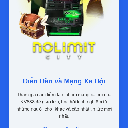
Diễn Đàn và Mạng Xã Hội
Tham gia các diễn đàn, nhóm mạng xã hội của
KV888 để giao lưu, học hỏi kinh nghiệm từ
những người chơi khác và cập nhật tin tức mới
nhất.