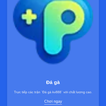
Đá gà
Trực tiếp các trận `Đá gà kv888` với chất lượng cao.
Chơi ngay