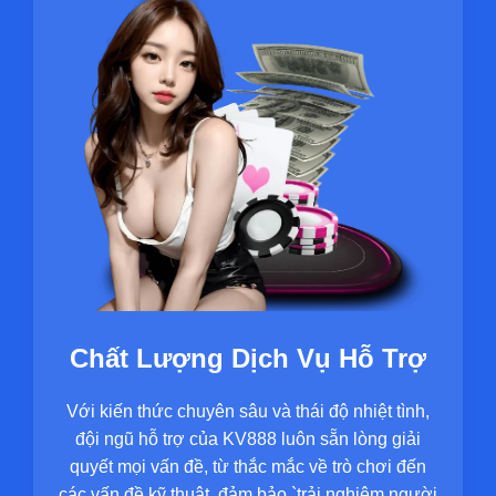
Chất Lượng Dịch Vụ Hỗ Trợ
Với kiến thức chuyên sâu và thái độ nhiệt tình,
đội ngũ hỗ trợ của KV888 luôn sẵn lòng giải
quyết mọi vấn đề, từ thắc mắc về trò chơi đến
các vấn đề kỹ thuật, đảm bảo `trải nghiệm người