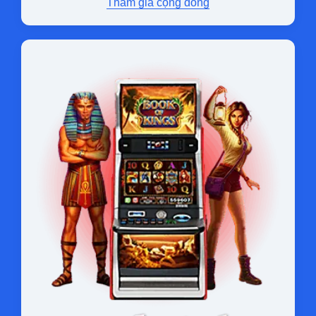
Tham gia cộng đồng