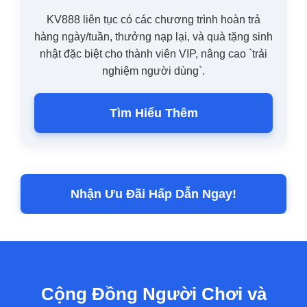
KV888 liên tục có các chương trình hoàn trả
hàng ngày/tuần, thưởng nạp lại, và quà tặng sinh
nhật đặc biệt cho thành viên VIP, nâng cao `trải
nghiệm người dùng`.
Tìm Hiểu Thêm
Nhận Ưu Đãi Hấp Dẫn Ngay!
Cộng Đồng Người Chơi và