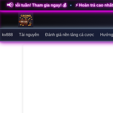
📢
mỗi tuần! Tham gia ngay! 💰
•
⚡ Hoàn trả cao nhất thị tr
kv888
Tài nguyên
Đánh giá nền tảng cá cược
Hướng 