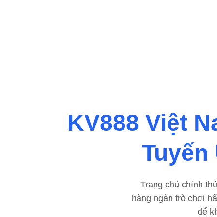
KV888 Việt N
Tuyến 
Trang chủ chính thứ
hàng ngàn trò chơi h
để k