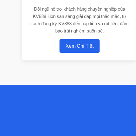
Đội ngũ hỗ trợ khách hàng chuyên nghiệp của
KV888 luôn sẵn sàng giải đáp mọi thắc mắc, từ
cách đăng ký KV888 đến nạp tiền và rút tiền, đảm
bảo trải nghiệm suôn sẻ.
Xem Chi Tiết
Khám Phá