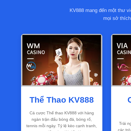
KV888 mang đến một thư việ
mọi sở thíc
Thể Thao KV888
Cá cược Thể thao KV888 với hàng
ngàn trận đấu bóng đá, bóng rổ,
Trải n
tennis mỗi ngày. Tỷ lệ kèo cạnh tranh,
các trò