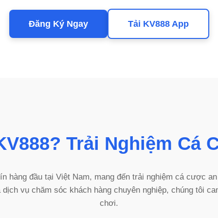
Đăng Ký Ngay
Tải KV888 App
KV888? Trải Nghiệm Cá
tín hàng đầu tại Việt Nam, mang đến trải nghiệm cá cược an
và dịch vụ chăm sóc khách hàng chuyên nghiệp, chúng tôi ca
chơi.