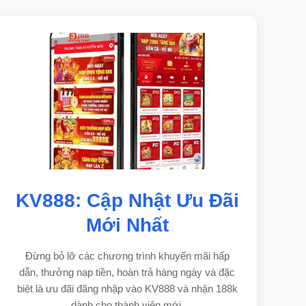
KV888: Cập Nhật Ưu Đãi
Mới Nhất
Đừng bỏ lỡ các chương trình khuyến mãi hấp
dẫn, thưởng nạp tiền, hoàn trả hàng ngày và đặc
biệt là ưu đãi đăng nhập vào KV888 và nhận 188k
dành cho thành viên mới.