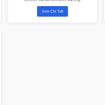
Xem Chi Tiết